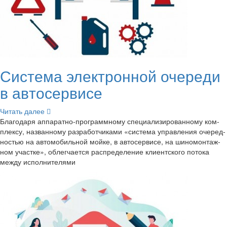
Си­сте­ма элек­трон­ной оче­ре­ди
в ав­то­сер­ви­се
Чи­тать далее
Бла­го­да­ря аппаратно-​программному спе­ци­а­ли­зи­ро­ван­но­му ком­
плек­су, на­зван­но­му раз­ра­бот­чи­ка­ми «си­сте­ма управ­ле­ния оче­ред­
но­стью на ав­то­мо­биль­ной мойке, в ав­то­сер­ви­се, на ши­но­мон­таж­
ном участ­ке», об­лег­ча­ет­ся рас­пре­де­ле­ние кли­ент­ско­го по­то­ка
между ис­пол­ни­те­ля­ми