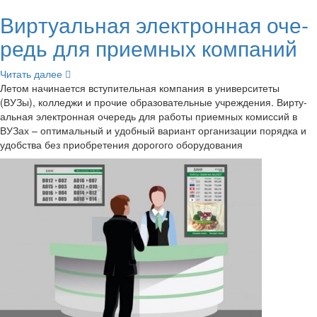
Вир­ту­аль­ная элек­трон­ная оче­
редь для при­ем­ных ком­па­ний
Чи­тать далее
Летом на­чи­на­ет­ся всту­пи­тель­ная ком­па­ния в уни­вер­си­те­ты
(ВУЗы), кол­ле­джи и про­чие об­ра­зо­ва­тель­ные учре­жде­ния. Вир­ту­
аль­ная элек­трон­ная оче­редь для ра­бо­ты при­ем­ных ко­мис­сий в
ВУЗах – оп­ти­маль­ный и удоб­ный ва­ри­ант ор­га­ни­за­ции по­ряд­ка и
удоб­ства без при­об­ре­те­ния до­ро­го­го обо­ру­до­ва­ния