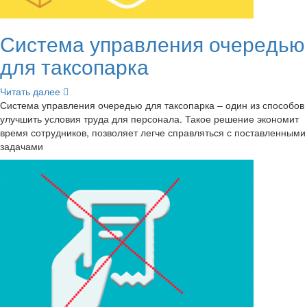
Си­сте­ма управ­ле­ния оче­ре­дью
для так­со­пар­ка
Чи­тать далее
Си­сте­ма управ­ле­ния оче­ре­дью для так­со­пар­ка – один из спо­со­бов
улуч­шить усло­вия труда для пер­со­на­ла. Такое ре­ше­ние эко­но­мит
время со­труд­ни­ков, поз­во­ля­ет легче справ­лять­ся с по­став­лен­ны­ми
за­да­ча­ми