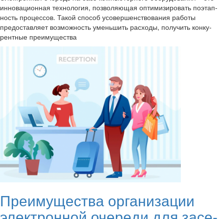
ин­но­ва­ци­он­ная тех­но­ло­гия, поз­во­ля­ю­щая оп­ти­ми­зи­ро­вать по­этап­
ность про­цес­сов. Такой спо­соб усо­вер­шен­ство­ва­ния ра­бо­ты
предо­став­ля­ет воз­мож­ность умень­шить рас­хо­ды, по­лу­чить кон­ку­
рент­ные пре­иму­ще­ства
Пре­иму­ще­ства ор­га­ни­за­ции
элек­трон­ной оче­ре­ди для за­се­