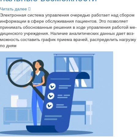
Чи­тать далее
Элек­трон­ная си­сте­ма управ­ле­ния оче­ре­дью ра­бо­та­ет над сбо­ром
ин­фор­ма­ции в сфере об­слу­жи­ва­ния па­ци­ен­тов. Это поз­во­ля­ет
при­ни­мать обос­но­ван­ные ре­ше­ния в ходе управ­ле­ния ра­бо­той ме­
ди­цин­ско­го учре­жде­ния. На­ли­чие ана­ли­ти­че­ских дан­ных дает воз­
мож­ность со­ста­вить гра­фик при­е­ма вра­чей, рас­пре­де­лить на­груз­ку
по дням