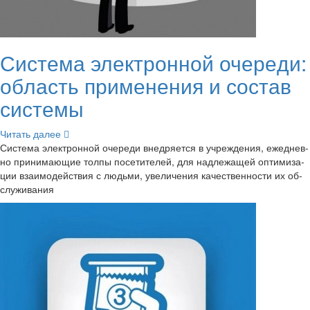
Си­сте­ма элек­трон­ной оче­ре­ди:
об­ласть при­ме­не­ния и со­став
си­сте­мы
Чи­тать далее
Си­сте­ма элек­трон­ной оче­ре­ди внед­ря­ет­ся в учре­жде­ния, еже­днев­
но при­ни­ма­ю­щие толпы по­се­ти­те­лей, для над­ле­жа­щей оп­ти­ми­за­
ции вза­и­мо­дей­ствия с людь­ми, уве­ли­че­ния ка­че­ствен­но­сти их об­
слу­жи­ва­ния