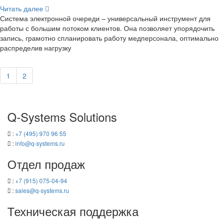
Чи­тать далее
Си­сте­ма элек­трон­ной оче­ре­ди – уни­вер­саль­ный ин­стру­мент для
ра­бо­ты с боль­шим по­то­ком кли­ен­тов. Она поз­во­ля­ет упо­ря­до­чить
за­пись, гра­мот­но спла­ни­ро­вать ра­бо­ту мед­пер­со­на­ла, оп­ти­маль­но
рас­пре­де­лив на­груз­ку
1
2
Q-​Systems Solutions
:
+7 (495) 970 96 55
:
info@q-​systems.ru
Отдел про­даж
:
+7 (915) 075-04-94
:
sales@q-​systems.ru
Тех­ни­че­ская под­держ­ка