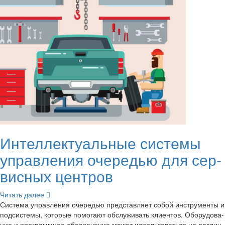
Ин­тел­лек­ту­аль­ные си­сте­мы
управ­ле­ния оче­ре­дью для сер­
вис­ных цен­тров
Чи­тать далее
Си­сте­ма управ­ле­ния оче­ре­дью пред­став­ля­ет собой ин­стру­мен­ты и
под­си­сте­мы, ко­то­рые по­мо­га­ют об­слу­жи­вать кли­ен­тов. Обо­ру­до­ва­
ние и про­грамм­ное обес­пе­че­ние может ис­поль­зо­вать­ся на раз­лич­