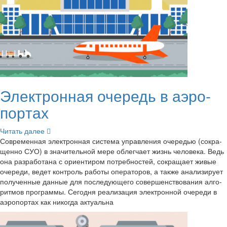
Элек­трон­ная оче­редь в аэро­
пор­тах
Чи­тать далее
Со­вре­мен­ная элек­трон­ная си­сте­ма управ­ле­ния оче­ре­дью (со­кра­
щен­но СУО) в зна­чи­тель­ной мере об­лег­ча­ет жизнь че­ло­ве­ка. Ведь
она раз­ра­бо­та­на с ори­ен­ти­ром по­треб­но­стей, со­кра­ща­ет живые
оче­ре­ди, ведет кон­троль ра­бо­ты опе­ра­то­ров, а также ана­ли­зи­ру­ет
по­лу­чен­ные дан­ные для по­сле­ду­ю­ще­го со­вер­шен­ство­ва­ния ал­го­
рит­мов про­грам­мы. Се­го­дня ре­а­ли­за­ция элек­трон­ной оче­ре­ди в
аэро­пор­тах как ни­ко­гда ак­ту­аль­на