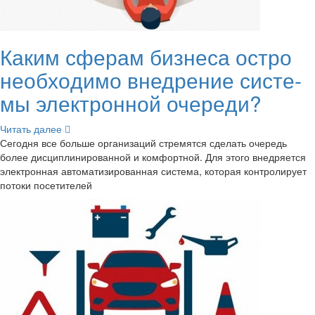
Каким сфе­рам биз­не­са остро
необ­хо­ди­мо внед­ре­ние си­сте­
мы элек­трон­ной оче­ре­ди?
Чи­тать далее
Се­го­дня все боль­ше ор­га­ни­за­ций стре­мят­ся сде­лать оче­редь
более дис­ци­пли­ни­ро­ван­ной и ком­форт­ной. Для этого внед­ря­ет­ся
элек­трон­ная ав­то­ма­ти­зи­ро­ван­ная си­сте­ма, ко­то­рая кон­тро­ли­ру­ет
по­то­ки по­се­ти­те­лей