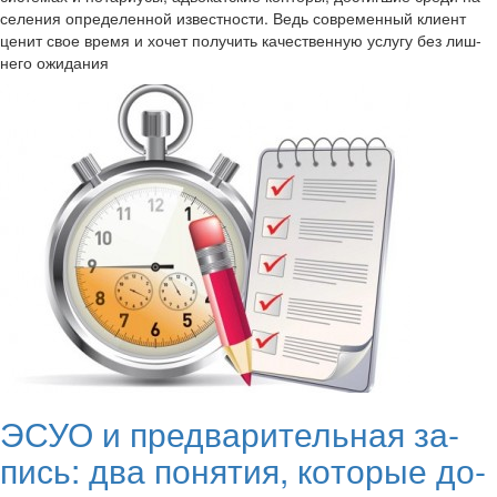
се­ле­ния опре­де­лен­ной из­вест­но­сти. Ведь со­вре­мен­ный кли­ент
ценит свое время и хочет по­лу­чить ка­че­ствен­ную услу­гу без лиш­
не­го ожи­да­ния
ЭСУО и пред­ва­ри­тель­ная за­
пись: два по­ня­тия, ко­то­рые до­