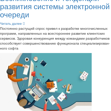
раз­ви­тия си­сте­мы элек­трон­ной
оче­ре­ди
Чи­тать далее
По­сто­ян­но рас­ту­щий спрос при­вел к раз­ра­бот­ке мно­го­чис­лен­ных
про­грамм, на­прав­лен­ных на все­сто­рон­нее раз­ви­тие кли­ент­ских
сер­ви­сов. Здо­ро­вая кон­ку­рен­ция между ко­ман­да­ми раз­ра­бот­чи­ков
спо­соб­ству­ет со­вер­шен­ство­ва­нию функ­ци­о­на­ла спе­ци­а­ли­зи­ро­ван­
но­го софта