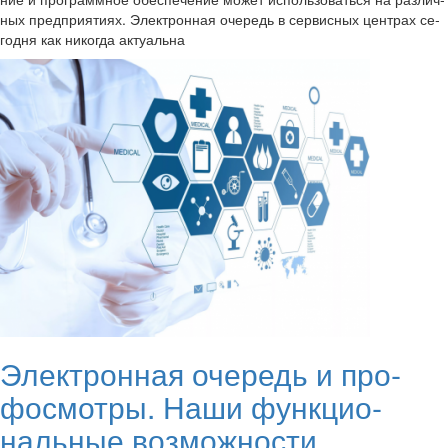
ных пред­при­я­ти­ях. Элек­трон­ная оче­редь в сер­вис­ных цен­трах се­
го­дня как ни­ко­гда ак­ту­аль­на
Элек­трон­ная оче­редь и про­
фосмот­ры. Наши функ­ци­о­
наль­ные воз­мож­но­сти