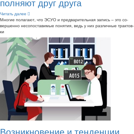
пол­ня­ют друг друга
Чи­тать далее
Мно­гие по­ла­га­ют, что ЭСУО и пред­ва­ри­тель­ная за­пись – это со­
вер­шен­но несо­по­ста­ви­мые по­ня­тия, ведь у них раз­лич­ные трак­тов­
ки
Воз­ник­но­ве­ние и тен­ден­ции