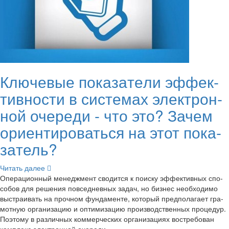
Клю­че­вые по­ка­за­те­ли эф­фек­
тив­но­сти в си­сте­мах элек­трон­
ной оче­ре­ди - что это? Зачем
ори­ен­ти­ро­вать­ся на этот по­ка­
за­тель?
Чи­тать далее
Опе­ра­ци­он­ный ме­недж­мент сво­дит­ся к по­ис­ку эф­фек­тив­ных спо­
со­бов для ре­ше­ния по­все­днев­ных задач, но биз­нес необ­хо­ди­мо
вы­стра­и­вать на проч­ном фун­да­мен­те, ко­то­рый пред­по­ла­га­ет гра­
мот­ную ор­га­ни­за­цию и оп­ти­ми­за­цию про­из­вод­ствен­ных про­це­дур.
По­это­му в раз­лич­ных ком­мер­че­ских ор­га­ни­за­ци­ях вос­тре­бо­ван