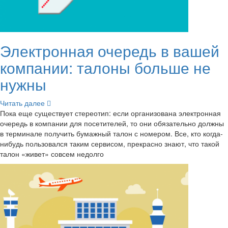
Элек­трон­ная оче­редь в вашей
ком­па­нии: та­ло­ны боль­ше не
нужны
Чи­тать далее
Пока еще су­ще­ству­ет сте­рео­тип: если ор­га­ни­зо­ва­на элек­трон­ная
оче­редь в ком­па­нии для по­се­ти­те­лей, то они обя­за­тель­но долж­ны
в тер­ми­на­ле по­лу­чить бу­маж­ный талон с но­ме­ром. Все, кто когда-​
нибудь поль­зо­вал­ся таким сер­ви­сом, пре­крас­но знают, что такой
талон «живет» со­всем недол­го