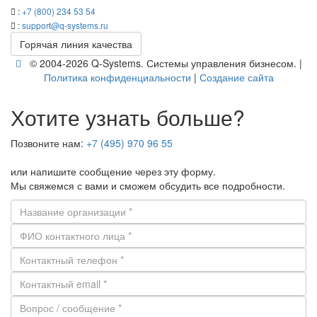
:
+7 (800) 234 53 54
:
support@q-​systems.ru
Го­ря­чая линия ка­че­ства
© 2004-2026 Q-​Systems. Си­сте­мы управ­ле­ния биз­не­сом. |
По­ли­ти­ка кон­фи­ден­ци­аль­но­сти
|
Со­зда­ние сайта
Хотите узнать больше?
Позвоните нам:
+7 (495) 970 96 55
или напишите сообщение через эту форму.
Мы свяжемся с вами и сможем обсудить все подробности.