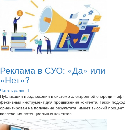
Ре­кла­ма в СУО: «Да» или
«Нет»?
Чи­тать далее
Пуб­ли­ка­ция пред­ло­же­ния в си­сте­ме элек­трон­ной оче­ре­ди – эф­
фек­тив­ный ин­стру­мент для про­дви­же­ния кон­тен­та. Такой под­ход
ори­ен­ти­ро­ван на по­лу­че­ние ре­зуль­та­та, имеет вы­со­кий про­цент
во­вле­че­ния по­тен­ци­аль­ных кли­ен­тов