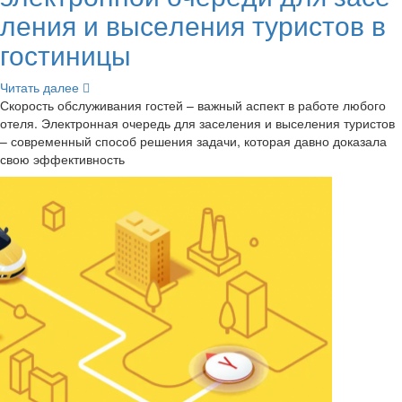
ле­ния и вы­се­ле­ния ту­ри­стов в
го­сти­ни­цы
Чи­тать далее
Ско­рость об­слу­жи­ва­ния го­стей – важ­ный ас­пект в ра­бо­те лю­бо­го
отеля. Элек­трон­ная оче­редь для за­се­ле­ния и вы­се­ле­ния ту­ри­стов
– со­вре­мен­ный спо­соб ре­ше­ния за­да­чи, ко­то­рая давно до­ка­за­ла
свою эф­фек­тив­ность