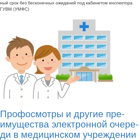
ный срок без бес­ко­неч­ных ожи­да­ний под ка­би­не­том ин­спек­то­ра
ГУВМ (УМФС)
Про­фосмот­ры и дру­гие пре­
иму­ще­ства элек­трон­ной оче­ре­
ди в ме­ди­цин­ском учре­жде­нии