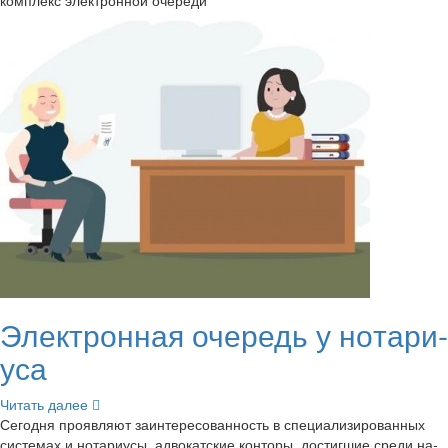
ком­плекс элек­трон­ной оче­ре­ди
Элек­трон­ная оче­редь у но­та­ри­
уса
Чи­тать далее
Се­го­дня про­яв­ля­ют за­ин­те­ре­со­ван­ность в спе­ци­а­ли­зи­ро­ван­ных
си­сте­мах и но­та­ри­усы, ад­во­кат­ские кон­то­ры, до­стиг­шие среди на­