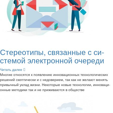
Сте­рео­ти­пы, свя­зан­ные с си­
сте­мой элек­трон­ной оче­ре­ди
Чи­тать далее
Мно­гие от­но­сят­ся к по­яв­ле­нию ин­но­ва­ци­он­ных тех­но­ло­ги­че­ских
ре­ше­ний скеп­ти­че­ски и с недо­ве­ри­ем, так как не же­ла­ют ме­нять
при­выч­ный уклад жизни. Неко­то­рые новые тех­но­ло­гии, ин­но­ва­ци­
он­ные ме­то­ди­ки так и не при­жи­ва­ют­ся в об­ще­стве