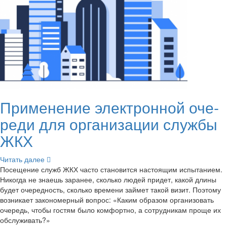
При­ме­не­ние элек­трон­ной оче­
ре­ди для ор­га­ни­за­ции служ­бы
ЖКХ
Чи­тать далее
По­се­ще­ние служб ЖКХ часто ста­но­вит­ся на­сто­я­щим ис­пы­та­ни­ем.
Ни­ко­гда не зна­ешь за­ра­нее, сколь­ко людей при­дет, какой длины
будет оче­ред­ность, сколь­ко вре­ме­ни зай­мет такой визит. По­это­му
воз­ни­ка­ет за­ко­но­мер­ный во­прос: «Каким об­ра­зом ор­га­ни­зо­вать
оче­редь, чтобы го­стям было ком­форт­но, а со­труд­ни­кам проще их
об­слу­жи­вать?»