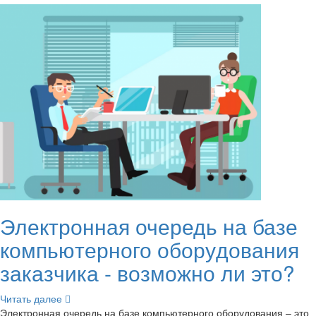
Элек­трон­ная оче­редь на базе
ком­пью­тер­но­го обо­ру­до­ва­ния
за­каз­чи­ка - воз­мож­но ли это?
Чи­тать далее
Элек­трон­ная оче­редь на базе ком­пью­тер­но­го обо­ру­до­ва­ния – это