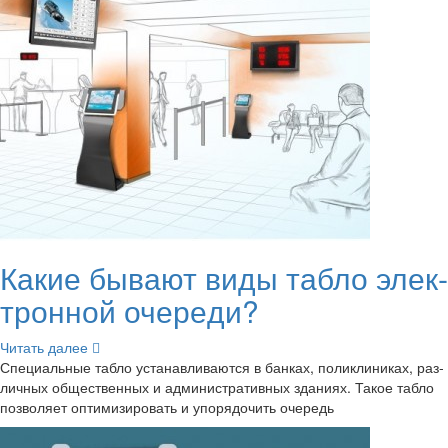
Какие бы­ва­ют виды табло элек­
трон­ной оче­ре­ди?
Чи­тать далее
Спе­ци­аль­ные табло уста­нав­ли­ва­ют­ся в бан­ках, по­ли­кли­ни­ках, раз­
лич­ных об­ще­ствен­ных и ад­ми­ни­стра­тив­ных зда­ни­ях. Такое табло
поз­во­ля­ет оп­ти­ми­зи­ро­вать и упо­ря­до­чить оче­редь