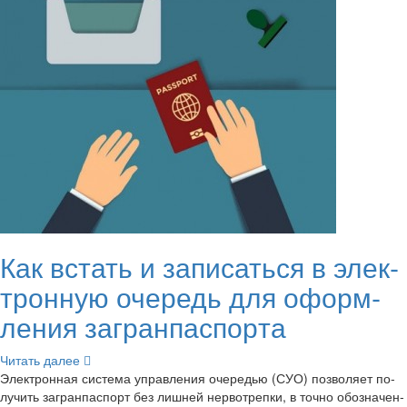
Как встать и за­пи­сать­ся в элек­
трон­ную оче­редь для оформ­
ле­ния за­гран­пас­пор­та
Чи­тать далее
Элек­трон­ная си­сте­ма управ­ле­ния оче­ре­дью (СУО) поз­во­ля­ет по­
лу­чить за­гран­пас­порт без лиш­ней нер­во­треп­ки, в точно обо­зна­чен­