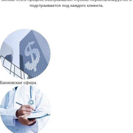
под­стра­и­ва­ет­ся под каж­до­го кли­ен­та.
Бан­ков­ская сфера