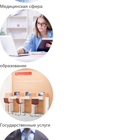
Ме­ди­цин­ская сфера
об­ра­зо­ва­ние
Го­су­дар­ствен­ные услу­ги