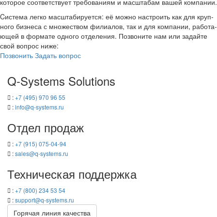
ко­то­рое со­от­вет­ству­ет тре­бо­ва­ни­ям и мас­шта­бам вашей ком­па­нии.
Cистема легко мас­шта­би­ру­ет­ся: её можно на­стро­ить как для круп­
но­го биз­не­са с мно­же­ством фи­ли­а­лов, так и для ком­па­нии, ра­бо­та­
ю­щей в фор­ма­те од­но­го от­де­ле­ния. По­зво­ни­те нам или за­дай­те
свой во­прос ниже:
По­зво­нить
За­дать во­прос
Q-​Systems Solutions
:
+7 (495) 970 96 55
:
info@q-​systems.ru
Отдел про­даж
:
+7 (915) 075-04-94
:
sales@q-​systems.ru
Тех­ни­че­ская под­держ­ка
:
+7 (800) 234 53 54
:
support@q-​systems.ru
Го­ря­чая линия ка­че­ства