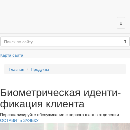
Карта сайта
Глав­ная
Про­дук­ты
Био­мет­ри­че­ская иден­ти­
фи­ка­ция кли­ен­та
Пер­со­на­ли­зи­руй­те об­слу­жи­ва­ние с пер­во­го шага в от­де­ле­нии
ОСТА­ВИТЬ ЗА­ЯВ­КУ