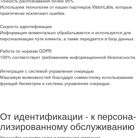
Точ­ность рас­по­зна­ва­ния более 95%
Ис­поль­зу­ем тех­но­ло­гии от наших парт­не­ров VisionLabs, ко­то­рые
прак­ти­че­ски ис­клю­ча­ют ошиб­ки.
Ско­рость иден­ти­фи­ка­ции
Ин­фор­ма­ция мо­мен­таль­но об­ра­ба­ты­ва­ет­ся и ис­поль­зу­ет­ся для
пер­со­на­ли­за­ции пути кли­ен­та, а также пе­ре­да­ет­ся в базу дан­ных.
Ра­бо­та по нор­мам GDPR
100% со­от­вет­ству­ет тре­бо­ва­ни­ям ин­фор­ма­ци­он­ной без­опас­но­сти.
Ин­те­гра­ция с си­сте­мой управ­ле­ния оче­ре­дью
Мак­си­мум воз­мож­но­стей бла­го­да­ря сов­мест­но­му ис­поль­зо­ва­нию
функ­ций био­мет­рии и си­сте­мы управ­ле­ния оче­ре­дью.
От иден­ти­фи­ка­ции - к пер­со­на­
ли­зи­ро­ван­но­му об­слу­жи­ва­нию
Улуч­шай­те ка­че­ство услуг и ре­пу­та­цию ком­па­нии