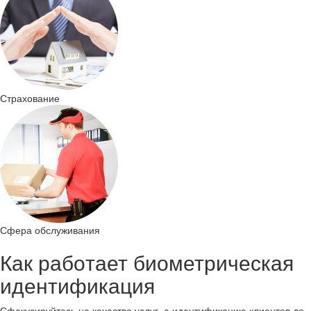
Стра­хо­ва­ние
Сфера об­слу­жи­ва­ния
Как ра­бо­та­ет био­мет­ри­че­ская
иден­ти­фи­ка­ция
Сфо­ку­си­руй­тесь на ка­че­стве услуг, а иден­ти­фи­ка­цию кли­ен­тов до­