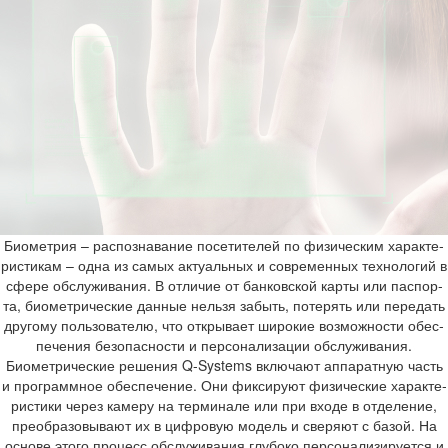
Био­мет­рия – рас­по­зна­ва­ние по­се­ти­те­лей по фи­зи­че­ским ха­рак­те­
ри­сти­кам – одна из самых ак­ту­аль­ных и со­вре­мен­ных тех­но­ло­гий в
сфере об­слу­жи­ва­ния. В от­ли­чие от бан­ков­ской карты или пас­пор­
та, био­мет­ри­че­ские дан­ные нель­зя за­быть, по­те­рять или пе­ре­дать
дру­го­му поль­зо­ва­те­лю, что от­кры­ва­ет ши­ро­кие воз­мож­но­сти обес­
пе­че­ния без­опас­но­сти и пер­со­на­ли­за­ции об­слу­жи­ва­ния.
Био­мет­ри­че­ские ре­ше­ния Q-​Systems вклю­ча­ют ап­па­рат­ную часть
и про­грамм­ное обес­пе­че­ние. Они фик­си­ру­ют фи­зи­че­ские ха­рак­те­
ри­сти­ки через ка­ме­ру на тер­ми­на­ле или при входе в от­де­ле­ние,
пре­об­ра­зо­вы­ва­ют их в циф­ро­вую мо­дель и све­ря­ют с базой. На
ос­но­ве этого про­цесс об­слу­жи­ва­ния глу­бо­ко пер­со­на­ли­зи­ру­ет­ся и