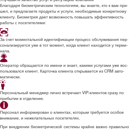
Бла­го­да­ря био­мет­ри­че­ским тех­но­ло­ги­ям, вы зна­е­те, кто к вам при­
шел, и пред­ла­га­е­те про­дук­ты и услу­ги, необ­хо­ди­мые кон­крет­но­му
кли­ен­ту. Био­мет­рия дает воз­мож­ность по­вы­шать эф­фек­тив­ность
ра­бо­ты с по­се­ти­те­ля­ми:
За счет мо­мен­таль­ной иден­ти­фи­ка­ции про­цесс об­слу­жи­ва­ния пер­
со­на­ли­зи­ру­ет­ся уже в тот мо­мент, когда кли­ент на­хо­дит­ся у тер­ми­
на­ла.
Опе­ра­тор об­ра­ща­ет­ся по имени и знает, ка­ки­ми услу­га­ми уже вос­
поль­зо­вал­ся кли­ент. Кар­точ­ка кли­ен­та от­кры­ва­ет­ся из CRM ав­то­
ма­ти­че­ски.
Пер­со­наль­ный ме­не­джер лично встре­ча­ет VIP-​клиентов сразу по
при­бы­тии в от­де­ле­ние.
Пер­со­нал ин­фор­ми­ро­ван о кли­ен­тах, ко­то­рым тре­бу­ет­ся осо­бое
вни­ма­ние, и неже­ла­тель­ных по­се­ти­те­лях.
При внед­ре­нии био­мет­ри­че­ской си­сте­мы крайне важно пра­виль­но