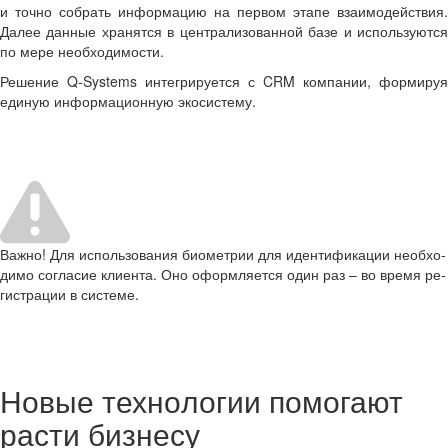
и точно со­брать ин­фор­ма­цию на пер­вом этапе вза­и­мо­дей­ствия.
Далее дан­ные хра­нят­ся в цен­тра­ли­зо­ван­ной базе и ис­поль­зу­ют­ся
по мере необ­хо­ди­мо­сти.
Ре­ше­ние Q-​Systems ин­те­гри­ру­ет­ся с CRM ком­па­нии, фор­ми­руя
еди­ную ин­фор­ма­ци­он­ную эко­си­сте­му.
Важно! Для ис­поль­зо­ва­ния био­мет­рии для иден­ти­фи­ка­ции необ­хо­
ди­мо со­гла­сие кли­ен­та. Оно оформ­ля­ет­ся один раз – во время ре­
ги­стра­ции в си­сте­ме.
Новые тех­но­ло­гии по­мо­га­ют
расти биз­не­су