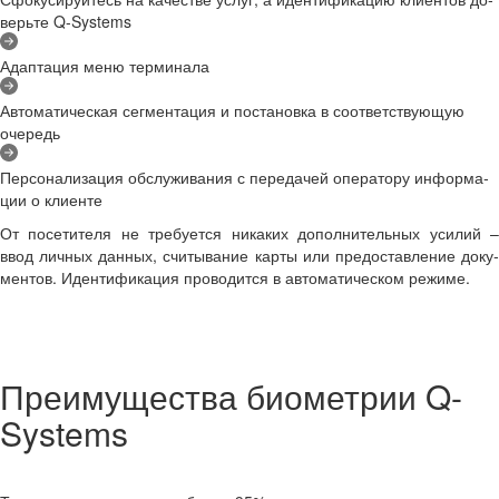
верь­те Q-​Systems
Адап­та­ция меню тер­ми­на­ла
Ав­то­ма­ти­че­ская сег­мен­та­ция и по­ста­нов­ка в со­от­вет­ству­ю­щую
оче­редь
Пер­со­на­ли­за­ция об­слу­жи­ва­ния с пе­ре­да­чей опе­ра­то­ру ин­фор­ма­
ции о кли­ен­те
От по­се­ти­те­ля не тре­бу­ет­ся ни­ка­ких до­пол­ни­тель­ных уси­лий –
ввод лич­ных дан­ных, счи­ты­ва­ние карты или предо­став­ле­ние до­ку­
мен­тов. Иден­ти­фи­ка­ция про­во­дит­ся в ав­то­ма­ти­че­ском ре­жи­ме.
Пре­иму­ще­ства био­мет­рии Q-​
Systems