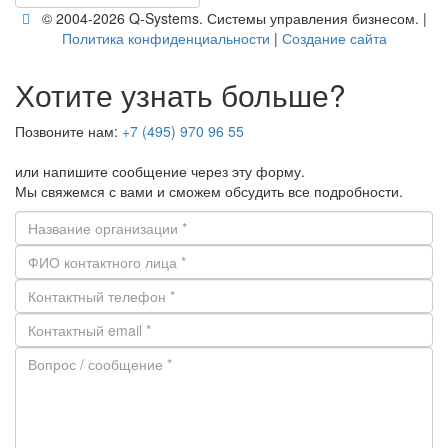
© 2004-2026 Q-​Systems. Си­сте­мы управ­ле­ния биз­не­сом. |
По­ли­ти­ка кон­фи­ден­ци­аль­но­сти
|
Со­зда­ние сайта
Хотите узнать больше?
Позвоните нам:
+7 (495) 970 96 55
или напишите сообщение через эту форму.
Мы свяжемся с вами и сможем обсудить все подробности.