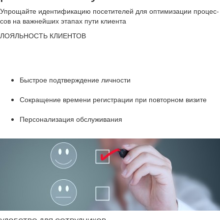
Упро­щай­те иден­ти­фи­ка­цию по­се­ти­те­лей для оп­ти­ми­за­ции про­цес­
сов на важ­ней­ших эта­пах пути кли­ен­та
ЛО­ЯЛЬ­НОСТЬ КЛИ­ЕН­ТОВ
Быст­рое под­твер­жде­ние лич­но­сти
Со­кра­ще­ние вре­ме­ни ре­ги­стра­ции при по­втор­ном ви­зи­те
Пер­со­на­ли­за­ция об­слу­жи­ва­ния