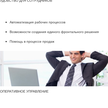
УДОБ­СТВО ДЛЯ СО­ТРУД­НИ­КОВ
Ав­то­ма­ти­за­ция ра­бо­чих про­цес­сов
Воз­мож­но­сти со­зда­ния еди­но­го фрон­таль­но­го ре­ше­ния
По­мощь в про­цес­се про­даж
ОПЕ­РА­ТИВ­НОЕ УПРАВ­ЛЕ­НИЕ