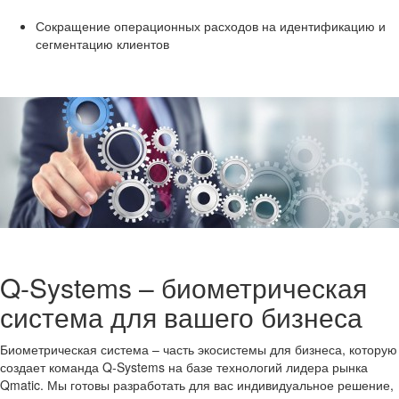
Со­кра­ще­ние опе­ра­ци­он­ных рас­хо­дов на иден­ти­фи­ка­цию и
сег­мен­та­цию кли­ен­тов
Q-​Systems – био­мет­ри­че­ская
си­сте­ма для ва­ше­го биз­не­са
Био­мет­ри­че­ская си­сте­ма – часть эко­си­сте­мы для биз­не­са, ко­то­рую
со­зда­ет ко­ман­да Q-​Systems на базе тех­но­ло­гий ли­де­ра рынка
Qmatic. Мы го­то­вы раз­ра­бо­тать для вас ин­ди­ви­ду­аль­ное ре­ше­ние,