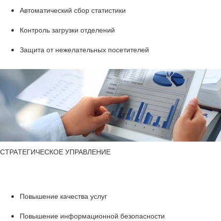
Ав­то­ма­ти­че­ский сбор ста­ти­сти­ки
Кон­троль за­груз­ки от­де­ле­ний
За­щи­та от неже­ла­тель­ных по­се­ти­те­лей
СТРА­ТЕ­ГИ­ЧЕ­СКОЕ УПРАВ­ЛЕ­НИЕ
По­вы­ше­ние ка­че­ства услуг
По­вы­ше­ние ин­фор­ма­ци­он­ной без­опас­но­сти