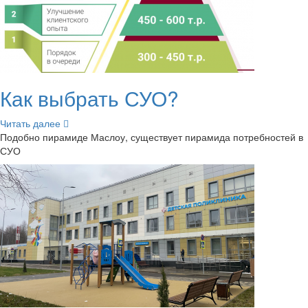
Как вы­брать СУО?
Чи­тать далее
По­доб­но пи­ра­ми­де Мас­лоу, су­ще­ству­ет пи­ра­ми­да по­треб­но­стей в
СУО