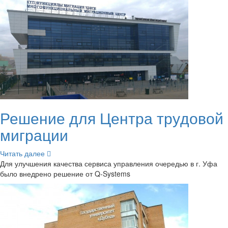
Ре­ше­ние для Цен­тра тру­до­вой
ми­гра­ции
Чи­тать далее
Для улуч­ше­ния ка­че­ства сер­ви­са управ­ле­ния оче­ре­дью в г. Уфа
было внед­ре­но ре­ше­ние от Q-​Systems