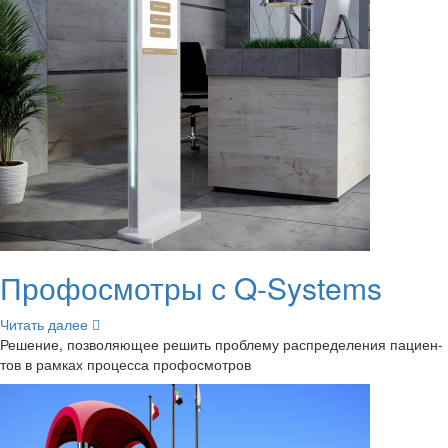
Про­фосмот­ры с Q-​Systems
Чи­тать далее
Ре­ше­ние, поз­во­ля­ю­щее ре­шить про­бле­му рас­пре­де­ле­ния па­ци­ен­
тов в рам­ках про­цес­са про­фосмот­ров