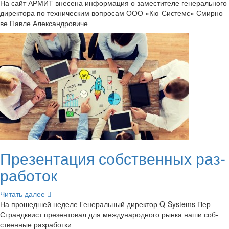
На сайт АРМИТ вне­се­на ин­фор­ма­ция о за­ме­сти­те­ле ге­не­раль­но­го
ди­рек­то­ра по тех­ни­че­ским во­про­сам ООО «Кю-​Системс» Смир­но­
ве Павле Алек­сан­дро­ви­че
Пре­зен­та­ция соб­ствен­ных раз­
ра­бо­ток
Чи­тать далее
На про­шед­шей неде­ле Ге­не­раль­ный ди­рек­тор Q-​Systems Пер
Странд­к­вист пре­зен­то­вал для меж­ду­на­род­но­го рынка наши соб­
ствен­ные раз­ра­бот­ки