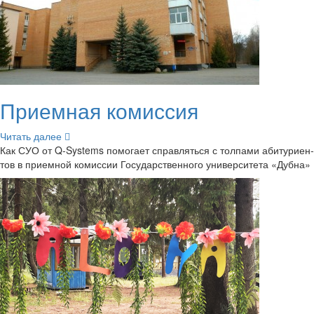
При­ем­ная ко­мис­сия
Чи­тать далее
Как СУО от Q-​Systems по­мо­га­ет справ­лять­ся с тол­па­ми аби­ту­ри­ен­
тов в при­ем­ной ко­мис­сии Го­су­дар­ствен­но­го уни­вер­си­те­та «Дубна»