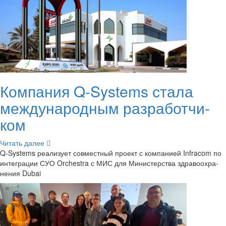
Ком­па­ния Q-​Systems стала
меж­ду­на­род­ным раз­ра­бот­чи­
ком
Чи­тать далее
Q-​Systems ре­а­ли­зу­ет сов­мест­ный про­ект с ком­па­ни­ей Infracom по
ин­те­гра­ции СУО Orchestra с МИС для Ми­ни­стер­ства здра­во­охра­
не­ния Dubai