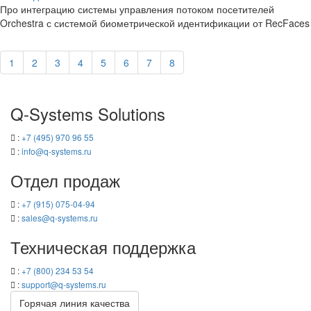
Про ин­те­гра­цию си­сте­мы управ­ле­ния по­то­ком по­се­ти­те­лей
Orchestra с си­сте­мой био­мет­ри­че­ской иден­ти­фи­ка­ции от RecFaces
1
2
3
4
5
6
7
8
Q-​Systems Solutions
:
+7 (495) 970 96 55
:
info@q-​systems.ru
Отдел про­даж
:
+7 (915) 075-04-94
:
sales@q-​systems.ru
Тех­ни­че­ская под­держ­ка
:
+7 (800) 234 53 54
:
support@q-​systems.ru
Го­ря­чая линия ка­че­ства