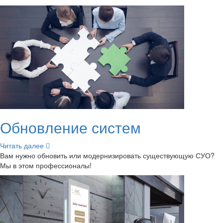
Об­нов­ле­ние си­стем
Чи­тать далее
Вам нужно об­но­вить или мо­дер­ни­зи­ро­вать су­ще­ству­ю­щую СУО?
Мы в этом про­фес­си­о­на­лы!