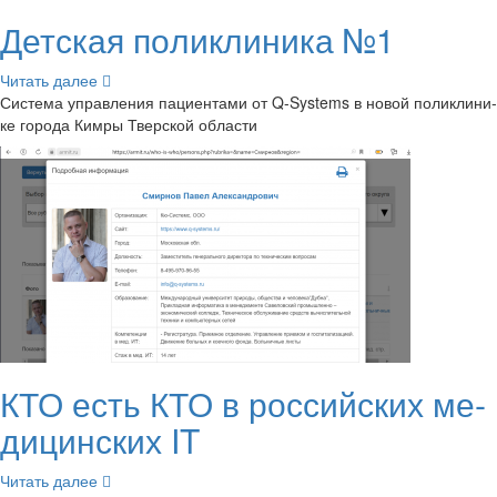
Дет­ская по­ли­кли­ни­ка №1
Чи­тать далее
Си­сте­ма управ­ле­ния па­ци­ен­та­ми от Q-​Systems в новой по­ли­кли­ни­
ке го­ро­да Кимры Твер­ской об­ла­сти
КТО есть КТО в рос­сий­ских ме­
ди­цин­ских IT
Чи­тать далее