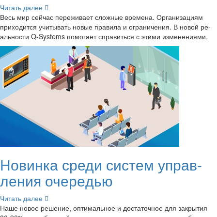
Чи­тать далее
Весь мир сей­час пе­ре­жи­ва­ет слож­ные вре­ме­на. Ор­га­ни­за­ци­ям
при­хо­дит­ся учи­ты­вать новые пра­ви­ла и огра­ни­че­ния. В новой ре­
аль­но­сти Q-​Systems по­мо­га­ет спра­вить­ся с этими из­ме­не­ни­я­ми.
Но­вин­ка среди си­стем управ­
ле­ния оче­ре­дью
Чи­тать далее
Наше новое ре­ше­ние, оп­ти­маль­ное и до­ста­точ­ное для за­кры­тия