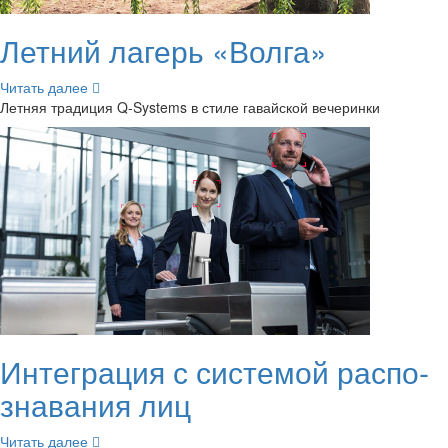
Лет­ний ла­герь «Волга»
Чи­тать далее
Лет­няя тра­ди­ция Q-​Systems в стиле га­вай­ской ве­че­рин­ки
Ин­те­гра­ция с си­сте­мой рас­по­
зна­ва­ния лиц
Чи­тать далее