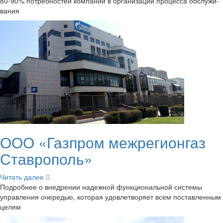
80-90% по­треб­но­стей ком­па­нии в ор­га­ни­за­ции про­цес­са об­слу­жи­
ва­ния
ООО «Га­з­пром меж­ре­ги­он­газ
Став­ро­поль»
Чи­тать далее
По­дроб­нее о внед­ре­нии на­деж­ной функ­ци­о­наль­ной си­сте­мы
управ­ле­ния оче­ре­дью, ко­то­рая удо­вле­тво­ря­ет всем по­став­лен­ным
целям