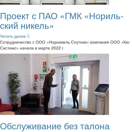
Про­ект с ПАО «ГМК «Но­риль­
ский ни­кель»
Чи­тать далее
Со­труд­ни­че­ство с ООО «Нор­ни­кель Спут­ник» ком­па­ния ООО «Кю-​
Системс» на­ча­ла в марте 2022 г.
Об­слу­жи­ва­ние без та­ло­на