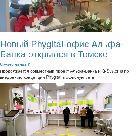
Новый Phygital-​офис Альфа-​
Банка от­крыл­ся в Том­ске
Чи­тать далее
Про­дол­жа­ет­ся сов­мест­ный про­ект Альфа-​Банка и Q-​Systems по
внед­ре­нию кон­цеп­ции Phygital в офис­ную сеть