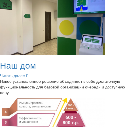
Наш дом
Чи­тать далее
Новое уста­нов­лен­ное ре­ше­ние объ­еди­ня­ет в себе до­ста­точ­ную
функ­ци­о­наль­ность для ба­зо­вой ор­га­ни­за­ции оче­ре­ди и до­ступ­ную
цену