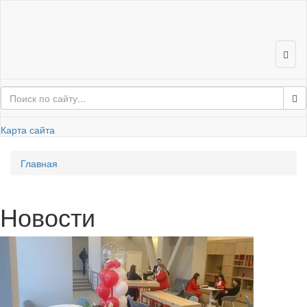
Карта сайта
Глав­ная
Но­во­сти