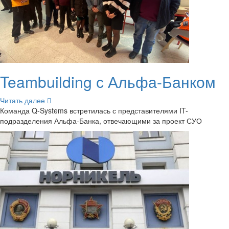
Teambuilding с Альфа-​Банком
Чи­тать далее
Ко­ман­да Q-​Systems встре­ти­лась с пред­ста­ви­те­ля­ми IT-​
подразделения Альфа-​Банка, от­ве­ча­ю­щи­ми за про­ект СУО