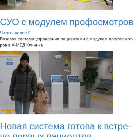
СУО с мо­ду­лем про­фосмот­ров
Чи­тать далее
Ба­зо­вая си­сте­ма управ­ле­ния па­ци­ен­та­ми с мо­ду­лем про­фосмот­
ров в А-МЕД Кли­ни­ка
Новая си­сте­ма го­то­ва к встре­
че пер­вых па­ци­ен­тов