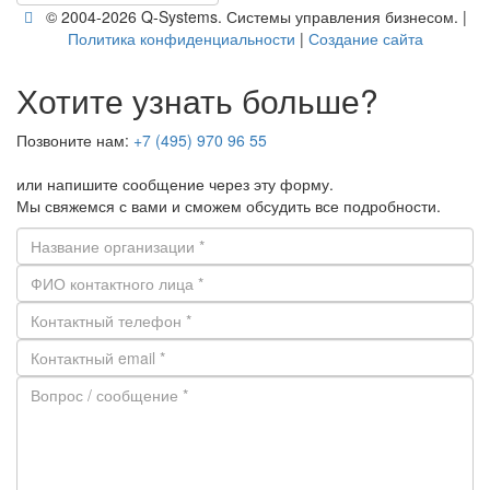
© 2004-2026 Q-​Systems. Си­сте­мы управ­ле­ния биз­не­сом. |
По­ли­ти­ка кон­фи­ден­ци­аль­но­сти
|
Со­зда­ние сайта
Хотите узнать больше?
Позвоните нам:
+7 (495) 970 96 55
или напишите сообщение через эту форму.
Мы свяжемся с вами и сможем обсудить все подробности.