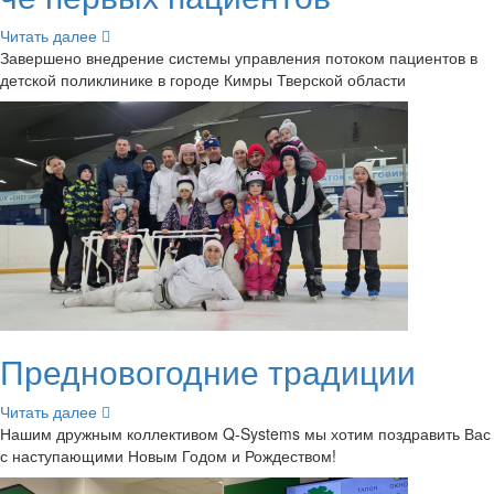
Чи­тать далее
За­вер­ше­но внед­ре­ние си­сте­мы управ­ле­ния по­то­ком па­ци­ен­тов в
дет­ской по­ли­кли­ни­ке в го­ро­де Кимры Твер­ской об­ла­сти
Пред­но­во­год­ние тра­ди­ции
Чи­тать далее
Нашим друж­ным кол­лек­ти­вом Q-​Systems мы хотим по­здра­вить Вас
с на­сту­па­ю­щи­ми Новым Годом и Рож­де­ством!