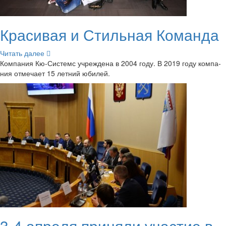
Кра­си­вая и Стиль­ная Ко­ман­да
Чи­тать далее
Ком­па­ния Кю-​Системс учре­жде­на в 2004 году. В 2019 году ком­па­
ния от­ме­ча­ет 15 лет­ний юби­лей.
3-4 ап­ре­ля при­ня­ли уча­стие в