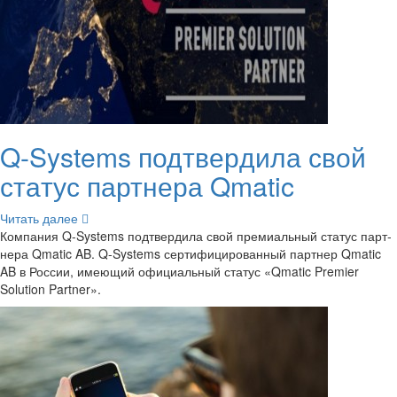
Q-​Systems под­твер­ди­ла свой
ста­тус парт­не­ра Qmatic
Чи­тать далее
Ком­па­ния Q-​Systems под­твер­ди­ла свой пре­ми­аль­ный ста­тус парт­
не­ра Qmatic AB. Q-​Systems сер­ти­фи­ци­ро­ван­ный парт­нер Qmatic
AB в Рос­сии, име­ю­щий офи­ци­аль­ный ста­тус «Qmatic Premier
Solution Partner».