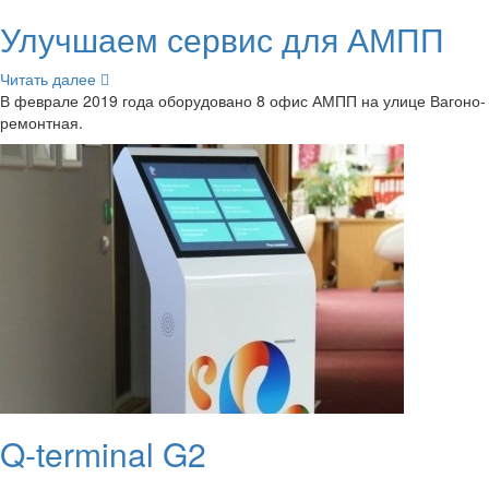
Улуч­ша­ем сер­вис для АМПП
Чи­тать далее
В фев­ра­ле 2019 года обо­ру­до­ва­но 8 офис АМПП на улице Ва­го­но­
ре­монт­ная.
Q-​terminal G2