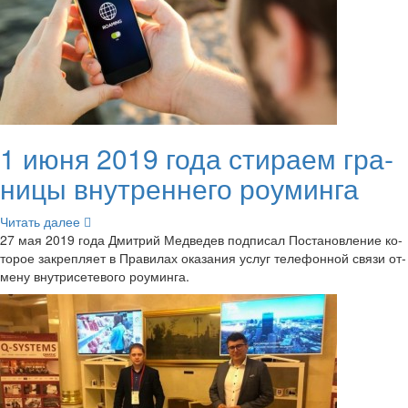
1 июня 2019 года сти­ра­ем гра­
ни­цы внут­рен­не­го ро­умин­га
Чи­тать далее
27 мая 2019 года Дмит­рий Мед­ве­дев под­пи­сал По­ста­нов­ле­ние ко­
то­рое за­креп­ля­ет в Пра­ви­лах ока­за­ния услуг те­ле­фон­ной связи от­
ме­ну внут­ри­се­те­во­го ро­умин­га.