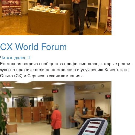
CX World Forum
Чи­тать далее
Еже­год­ная встре­ча со­об­ще­ства про­фес­си­о­на­лов, ко­то­рые ре­а­ли­
зу­ют на прак­ти­ке цели по по­стро­е­нию и улуч­ше­нию Кли­ент­ско­го
Опыта (СХ) и Сер­ви­са в своих ком­па­ни­ях.