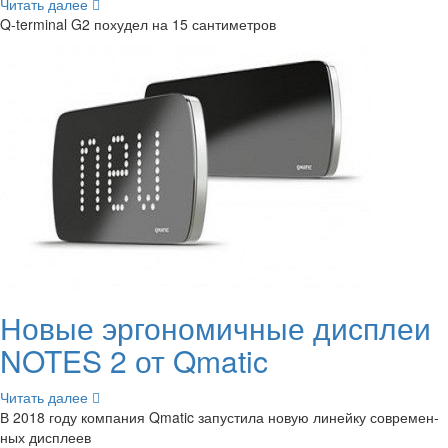
Чи­тать далее
Q-​terminal G2 по­ху­дел на 15 сан­ти­мет­ров
Новые эр­го­но­мич­ные дис­плеи
NOTES 2 от Qmatic
Чи­тать далее
В 2018 году ком­па­ния Qmatic за­пу­сти­ла новую ли­ней­ку со­вре­мен­
ных дис­пле­ев