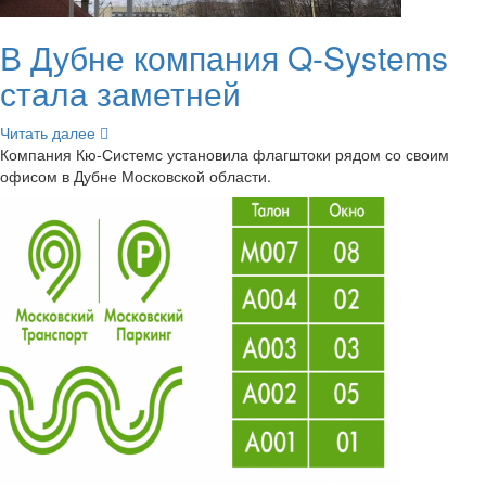
В Дубне ком­па­ния Q-​Systems
стала за­мет­ней
Чи­тать далее
Ком­па­ния Кю-​Системс уста­но­ви­ла флаг­што­ки рядом со своим
офи­сом в Дубне Мос­ков­ской об­ла­сти.