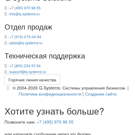
:
+7 (495) 970 96 55
:
info@q-​systems.ru
Отдел про­даж
:
+7 (915) 075-04-94
:
sales@q-​systems.ru
Тех­ни­че­ская под­держ­ка
:
+7 (800) 234 53 54
:
support@q-​systems.ru
Го­ря­чая линия ка­че­ства
© 2004-2026 Q-​Systems. Си­сте­мы управ­ле­ния биз­не­сом. |
По­ли­ти­ка кон­фи­ден­ци­аль­но­сти
|
Со­зда­ние сайта
Хотите узнать больше?
Позвоните нам:
+7 (495) 970 96 55
или напишите сообщение через эту форму.