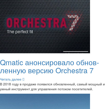
Qmatic анон­си­ро­ва­ло об­нов­
лен­ную вер­сию Orchestra 7
Чи­тать далее
В 2018 году в про­да­же по­явил­ся об­нов­лен­ный, самый мощ­ный и
умный ин­стру­мент для управ­ле­ния по­то­ком по­се­ти­те­лей.