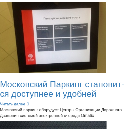
Мос­ков­ский Пар­кинг ста­но­вит­
ся до­ступ­нее и удоб­ней
Чи­тать далее
Мос­ков­ский пар­кинг обо­ру­ду­ет Цен­тры Ор­га­ни­за­ции До­рож­но­го
Дви­же­ния си­сте­мой элек­трон­ной оче­ре­ди Qmatic