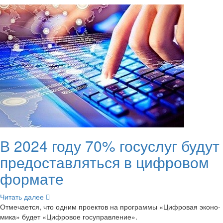
В 2024 году 70% го­сус­луг будут
предо­став­лять­ся в циф­ро­вом
фор­ма­те
Чи­тать далее
От­ме­ча­ет­ся, что одним про­ек­тов на про­грам­мы «Циф­ро­вая эко­но­
ми­ка» будет «Циф­ро­вое го­су­прав­ле­ние».