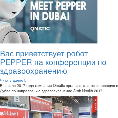
Вас при­вет­ству­ет робот
PEPPER на кон­фе­рен­ции по
здра­во­охра­не­нию
Чи­тать далее
В на­ча­ле 2017 года ком­па­ния Qmatic ор­га­ни­зо­ва­ла кон­фе­рен­цию в
Дубае по на­прав­ле­нию здра­во­охра­не­ние Arab Health 2017.