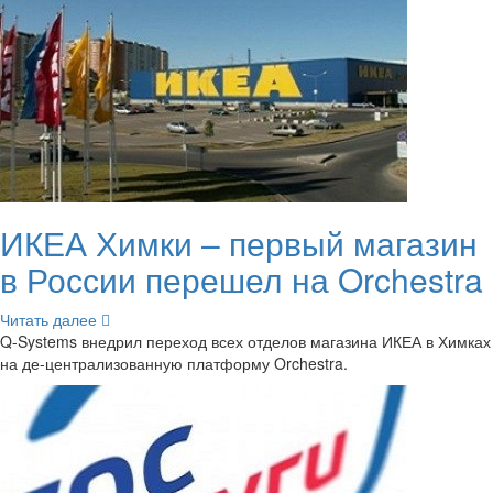
ИКЕА Химки – пер­вый ма­га­зин
в Рос­сии пе­ре­шел на Orchestra
Чи­тать далее
Q-​Systems внед­рил пе­ре­ход всех от­де­лов ма­га­зи­на ИКЕА в Хим­ках
на де-​централизованную плат­фор­му Orchestra.