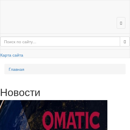
Карта сайта
Глав­ная
Но­во­сти