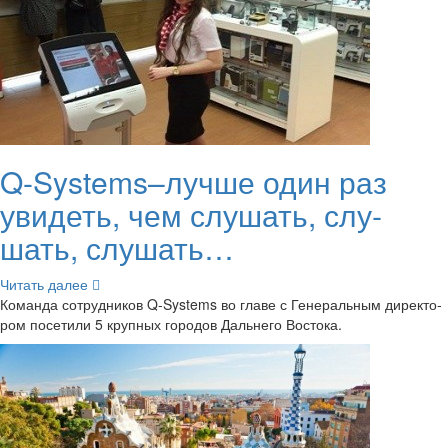
Q-​Systems–лучше один раз
уви­деть, чем слу­шать, слу­
шать, слу­шать…
Чи­тать далее
Ко­ман­да со­труд­ни­ков Q-​Systems во главе с Ге­не­раль­ным ди­рек­то­
ром по­се­ти­ли 5 круп­ных го­ро­дов Даль­не­го Во­сто­ка.