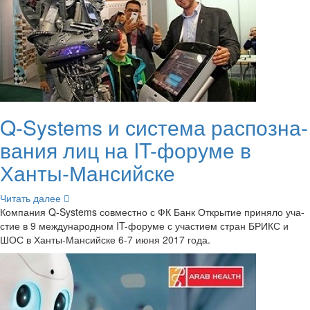
Q-​Systems и си­сте­ма рас­по­зна­
ва­ния лиц на IT-​форуме в
Ханты-​Мансийске
Чи­тать далее
Ком­па­ния Q-​Systems сов­мест­но с ФК Банк От­кры­тие при­ня­ло уча­
стие в 9 меж­ду­на­род­ном IT-​форуме с уча­сти­ем стран БРИКС и
ШОС в Ханты-​Мансийске 6-7 июня 2017 года.