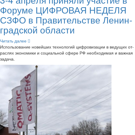
Фо­ру­ме ЦИФ­РО­ВАЯ НЕДЕ­ЛЯ
СЗФО в Пра­ви­тель­стве Ле­нин­
град­ской об­ла­сти
Чи­тать далее
Ис­поль­зо­ва­ние но­вей­ших тех­но­ло­гий циф­ро­ви­за­ции в ве­ду­щих от­
рас­лях эко­но­ми­ки и со­ци­аль­ной сфере РФ необ­хо­ди­мая и важ­ная
за­да­ча.