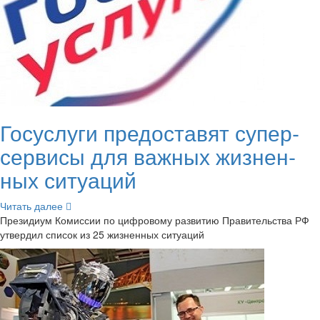
Го­сус­лу­ги предо­ста­вят су­пер­
сер­ви­сы для важ­ных жиз­нен­
ных си­ту­а­ций
Чи­тать далее
Пре­зи­ди­ум Ко­мис­сии по циф­ро­во­му раз­ви­тию Пра­ви­тель­ства РФ
утвер­дил спи­сок из 25 жиз­нен­ных си­ту­а­ций