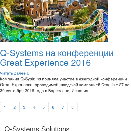
Q-​Systems на кон­фе­рен­ции
Great Experience 2016
Чи­тать далее
Ком­па­ния Q-​Systems при­ня­ла уча­стие в еже­год­ной кон­фе­рен­ции
Great Experience, про­во­ди­мой швед­ской ком­па­ни­ей Qmatic с 27 по
30 сен­тяб­ря 2016 года в Бар­се­лоне, Ис­па­ния.
1
2
3
4
5
6
7
8
Q-​Systems Solutions