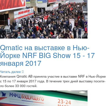
Qmatic на вы­став­ке в Нью-​
Йорке NRF BIG Show 15 - 17
ян­ва­ря 2017
Чи­тать далее
Ком­па­ния Qmatic AB при­ня­ла уча­стие в вы­став­ке NRF в Нью-​Йорке
с 15 по 17 ян­ва­ря 2017 года. В те­че­ние трех дней вы­став­ку по­се­ти­
ло более 33 000 го­стей.