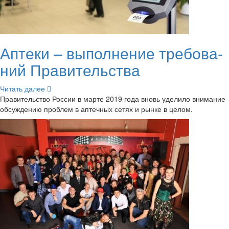
Ап­те­ки – вы­пол­не­ние тре­бо­ва­
ний Пра­ви­тель­ства
Чи­тать далее
Пра­ви­тель­ство Рос­сии в марте 2019 года вновь уде­ли­ло вни­ма­ние
об­суж­де­нию про­блем в ап­теч­ных сетях и рынке в целом.