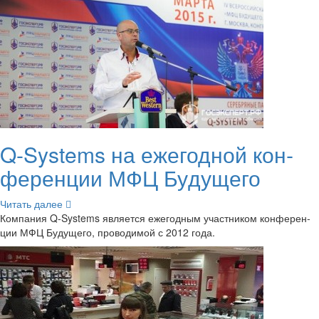
Q-​Systems на еже­год­ной кон­
фе­рен­ции МФЦ Бу­ду­ще­го
Чи­тать далее
Ком­па­ния Q-​Systems яв­ля­ет­ся еже­год­ным участ­ни­ком кон­фе­рен­
ции МФЦ Бу­ду­ще­го, про­во­ди­мой с 2012 года.