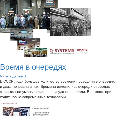
Время в оче­ре­дях
Чи­тать далее
В СССР люди боль­шое ко­ли­че­ство вре­ме­ни про­во­ди­ли в оче­ре­дях
и даже но­че­ва­ли в них. Вре­ме­на из­ме­ни­лись оче­ре­ди в го­ро­дах
зна­чи­тель­но умень­ши­лись, но ни­ку­да не про­па­ли. В по­мощь при­
хо­дят новые со­вре­мен­ные тех­но­ло­гии.