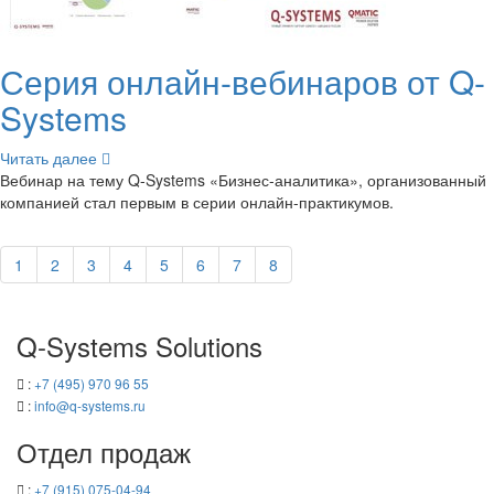
Серия онлайн-​вебинаров от Q-​
Systems
Чи­тать далее
Ве­би­нар на тему Q-​Systems «Бизнес-​аналитика», ор­га­ни­зо­ван­ный
ком­па­ни­ей стал пер­вым в серии онлайн-​практикумов.
1
2
3
4
5
6
7
8
Q-​Systems Solutions
:
+7 (495) 970 96 55
:
info@q-​systems.ru
Отдел про­даж
:
+7 (915) 075-04-94