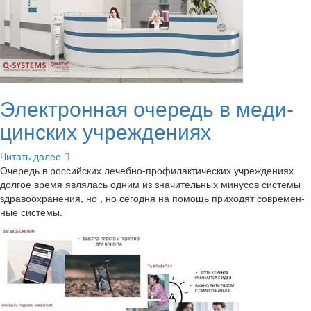
Элек­трон­ная оче­редь в ме­ди­
цин­ских учре­жде­ни­ях
Чи­тать далее
Оче­редь в рос­сий­ских лечебно-​профилактических учре­жде­ни­ях
дол­гое время яв­ля­лась одним из зна­чи­тель­ных ми­ну­сов си­сте­мы
здра­во­охра­не­ния, но , но се­го­дня на по­мощь при­хо­дят со­вре­мен­
ные си­сте­мы.