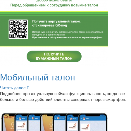
Мо­биль­ный талон
Чи­тать далее
По­дроб­нее про ак­ту­аль­ную сей­час функ­ци­о­наль­ность, когда все
боль­ше и боль­ше дей­ствий кли­ен­ты со­вер­ша­ют через смарт­фон.