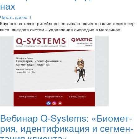
нах
Чи­тать далее
Круп­ные се­те­вые ри­тей­ле­ры по­вы­ша­ют ка­че­ство кли­ент­ско­го сер­
ви­са, внед­ряя си­сте­мы управ­ле­ния оче­ре­дью в ма­га­зи­нах.
Ве­би­нар Q-​Systems: «Био­мет­
рия, иден­ти­фи­ка­ция и сег­мен­
та­ция кли­ен­та»