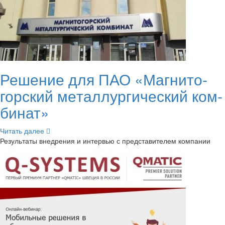
Ре­ше­ние для ПАО «Маг­ни­то­
гор­ский ме­тал­лур­ги­че­ский ком­
би­нат»
Чи­тать далее
Ре­зуль­та­ты внед­ре­ния и ин­тер­вью с пред­ста­ви­те­лем ком­па­нии