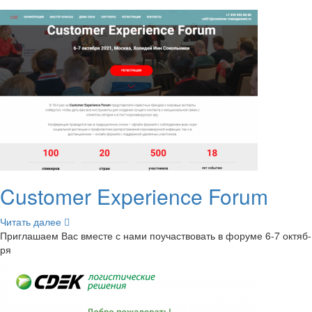
Customer Experience Forum
Чи­тать далее
При­гла­ша­ем Вас вме­сте с нами по­участ­во­вать в фо­ру­ме 6-7 ок­тяб­
ря