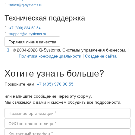
:
sales@q-​systems.ru
Тех­ни­че­ская под­держ­ка
:
+7 (800) 234 53 54
:
support@q-​systems.ru
Го­ря­чая линия ка­че­ства
© 2004-2026 Q-​Systems. Си­сте­мы управ­ле­ния биз­не­сом. |
По­ли­ти­ка кон­фи­ден­ци­аль­но­сти
|
Со­зда­ние сайта
Хотите узнать больше?
Позвоните нам:
+7 (495) 970 96 55
или напишите сообщение через эту форму.
Мы свяжемся с вами и сможем обсудить все подробности.