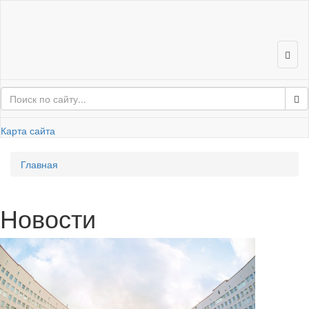
Карта сайта
Глав­ная
Но­во­сти