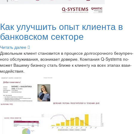
Как улуч­шить опыт кли­ен­та в
бан­ков­ском сек­то­ре
Чи­тать далее
До­воль­ным кли­ент ста­но­вит­ся в про­цес­се дол­го­сроч­но­го без­упреч­
но­го об­слу­жи­ва­ния, воз­ни­ка­ет до­ве­рие. Ком­па­ния Q-​Systems по­
мо­жет Ва­ше­му биз­не­су стать ближе к кли­ен­ту на всех эта­пах вза­и­
мо­дей­ствия.