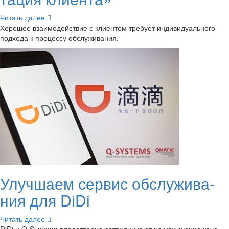
Чи­тать далее
Хо­ро­шее вза­и­мо­дей­ствие с кли­ен­том тре­бу­ет ин­ди­ви­ду­аль­но­го
под­хо­да к про­цес­су об­слу­жи­ва­ния.
Улуч­ша­ем сер­вис об­слу­жи­ва­
ния для DiDi
Чи­тать далее