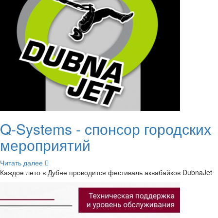
Q-​Systems - cпонсор го­род­ских
ме­ро­при­я­тий
Чи­тать далее
Каж­дое лето в Дубне про­во­дит­ся фе­сти­валь ак­ва­бай­ков DubnaJet