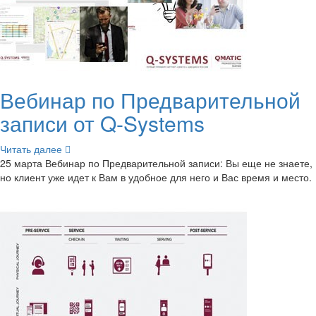
Ве­би­нар по Пред­ва­ри­тель­ной
за­пи­си от Q-​Systems
Чи­тать далее
25 марта Ве­би­нар по Пред­ва­ри­тель­ной за­пи­си: Вы еще не зна­е­те,
но кли­ент уже идет к Вам в удоб­ное для него и Вас время и место.