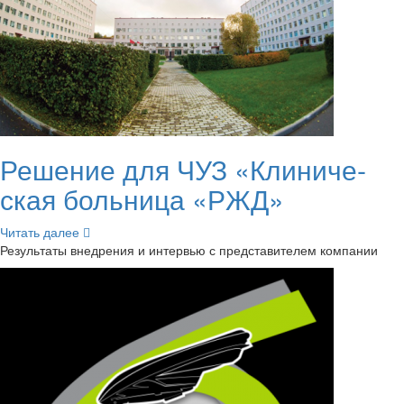
Ре­ше­ние для ЧУЗ «Кли­ни­че­
ская боль­ни­ца «РЖД»
Чи­тать далее
Ре­зуль­та­ты внед­ре­ния и ин­тер­вью с пред­ста­ви­те­лем ком­па­нии