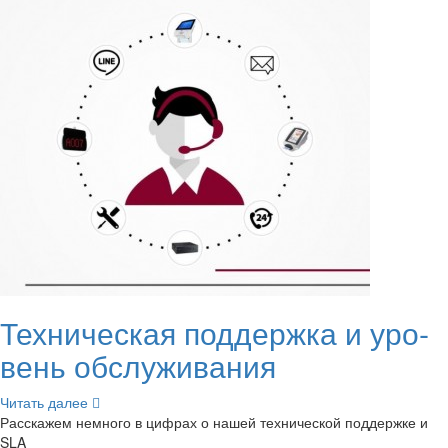
Тех­ни­че­ская под­держ­ка и уро­
вень об­слу­жи­ва­ния
Чи­тать далее
Рас­ска­жем немно­го в циф­рах о нашей тех­ни­че­ской под­держ­ке и
SLA