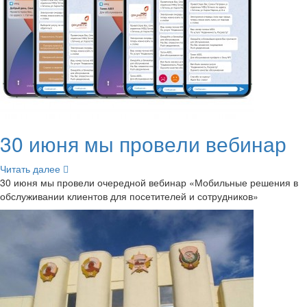
30 июня мы про­ве­ли ве­би­нар
Чи­тать далее
30 июня мы про­ве­ли оче­ред­ной ве­би­нар «Мо­биль­ные ре­ше­ния в
об­слу­жи­ва­нии кли­ен­тов для по­се­ти­те­лей и со­труд­ни­ков»