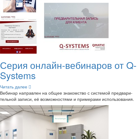
Серия онлайн-​вебинаров от Q-​
Systems
Чи­тать далее
Ве­би­нар на­прав­лен на общее зна­ком­ство с си­сте­мой пред­ва­ри­
тель­ной за­пи­си, её воз­мож­но­стя­ми и при­ме­ра­ми ис­поль­зо­ва­ния.