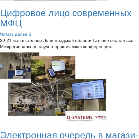
Циф­ро­вое лицо со­вре­мен­ных
МФЦ
Чи­тать далее
20-21 мая в сто­ли­це Ле­нин­град­ской об­ла­сти Гат­чине со­сто­я­лась
Меж­ре­ги­о­наль­ная научно-​практическая кон­фе­рен­ция.
Элек­трон­ная оче­редь в ма­га­зи­