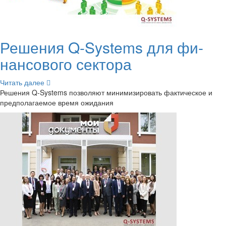
Ре­ше­ния Q-​Systems для фи­
нан­со­во­го сек­то­ра
Чи­тать далее
Ре­ше­ния Q-​Systems поз­во­ля­ют ми­ни­ми­зи­ро­вать фак­ти­че­ское и
пред­по­ла­га­е­мое время ожи­да­ния