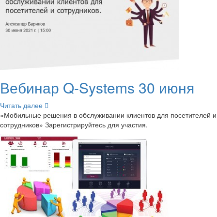
Ве­би­нар Q-​Systems 30 июня
Чи­тать далее
«Мо­биль­ные ре­ше­ния в об­слу­жи­ва­нии кли­ен­тов для по­се­ти­те­лей и
со­труд­ни­ков» За­ре­ги­стри­руй­тесь для уча­стия.