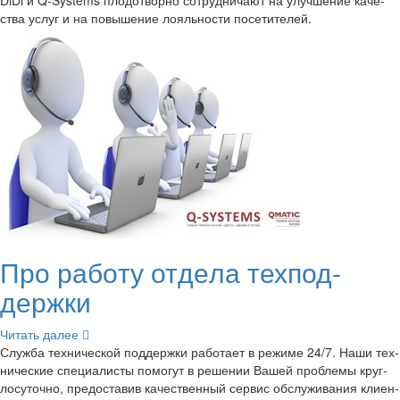
DiDi и Q-​Systems пло­до­твор­но со­труд­ни­ча­ют на улуч­ше­ние ка­че­
ства услуг и на по­вы­ше­ние ло­яль­но­сти по­се­ти­те­лей.
Про ра­бо­ту от­де­ла тех­под­
держ­ки
Чи­тать далее
Служ­ба тех­ни­че­ской под­держ­ки ра­бо­та­ет в ре­жи­ме 24/7. Наши тех­
ни­че­ские спе­ци­а­ли­сты по­мо­гут в ре­ше­нии Вашей про­бле­мы круг­
ло­су­точ­но, предо­ста­вив ка­че­ствен­ный сер­вис об­слу­жи­ва­ния кли­ен­