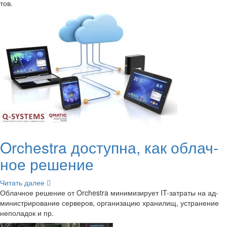
тов.
Orchestra до­ступ­на, как об­лач­
ное ре­ше­ние
Чи­тать далее
Об­лач­ное ре­ше­ние от Orchestra ми­ни­ми­зи­ру­ет IT-​затраты на ад­
ми­ни­стри­ро­ва­ние сер­ве­ров, ор­га­ни­за­цию хра­ни­лищ, устра­не­ние
непо­ла­док и пр.