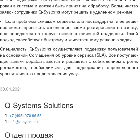
ро­ван в си­сте­ме и дол­жен быть при­нят на об­ра­бот­ку. Боль­шин­ство
за­явок со­труд­ни­ки Q-​Systems могут ре­шить в уда­лен­ном ре­жи­ме.
• Если про­бле­ма слиш­ком се­рьез­на или нестан­дарт­на, и ее ре­ше­
ние может пре­вы­сить от­ве­ден­ное время ре­а­ги­ро­ва­ния на за­яв­ку,
она пе­ре­да­ет­ся на вто­рую линию тех­ни­че­ской под­держ­ки. Такой
под­ход спо­соб­ству­ет быст­ро­му и ка­че­ствен­но­му ре­ше­нию задач.
Спе­ци­а­ли­сты Q-​Systems осу­ществ­ля­ют
под­держ­ку поль­зо­ва­те­лей
на ос­но­ва­нии Со­гла­ше­ния об уровне сер­ви­са (SLA). Все по­сту­па­ю­
щие за­яв­ки об­ра­ба­ты­ва­ют­ся и ре­ша­ют­ся с со­блю­де­ни­ем стро­гих
ре­гла­мен­тов, необ­хо­ди­мым для под­дер­жа­ния опре­де­лен­но­го
уров­ня ка­че­ства предо­став­ле­ния услуг.
30.04.2021
Q-​Systems Solutions
:
+7 (495) 970 96 55
:
info@q-​systems.ru
Отдел про­даж