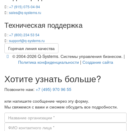
:
+7 (915) 075-04-94
:
sales@q-​systems.ru
Тех­ни­че­ская под­держ­ка
:
+7 (800) 234 53 54
:
support@q-​systems.ru
Го­ря­чая линия ка­че­ства
© 2004-2026 Q-​Systems. Си­сте­мы управ­ле­ния биз­не­сом. |
По­ли­ти­ка кон­фи­ден­ци­аль­но­сти
|
Со­зда­ние сайта
Хотите узнать больше?
Позвоните нам:
+7 (495) 970 96 55
или напишите сообщение через эту форму.
Мы свяжемся с вами и сможем обсудить все подробности.