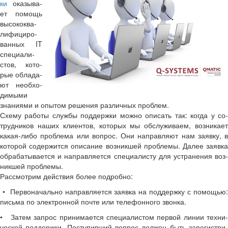
ки
ока­зы­ва­
ет по­мощь
вы­со­ко­ква­
ли­фи­ци­ро­
ван­ных IT
спе­ци­а­ли­
стов, ко­то­
рые об­ла­да­
ют необ­хо­
ди­мы­ми
зна­ни­я­ми и опы­том ре­ше­ния раз­лич­ных про­блем.
Схему ра­бо­ты служ­бы под­держ­ки можно опи­сать так: когда у со­
труд­ни­ков наших кли­ен­тов, ко­то­рых мы об­слу­жи­ва­ем, воз­ни­ка­ет
какая-​либо про­бле­ма или во­прос. Они на­прав­ля­ют нам за­яв­ку, в
ко­то­рой со­дер­жит­ся опи­са­ние воз­ник­шей про­бле­мы. Далее за­яв­ка
об­ра­ба­ты­ва­ет­ся и на­прав­ля­ет­ся спе­ци­а­ли­сту для устра­не­ния воз­
ник­шей про­бле­мы.
Рас­смот­рим дей­ствия более по­дроб­но:
• Пер­во­на­чаль­но на­прав­ля­ет­ся за­яв­ка на под­держ­ку с по­мо­щью:
пись­ма по элек­трон­ной почте или те­ле­фон­но­го звон­ка.
• Затем за­прос при­ни­ма­ет­ся спе­ци­а­ли­стом пер­вой линии тех­ни­
че­ской под­держ­ки. По­сту­пив­ший во­прос дол­жен быть за­ре­ги­стри­