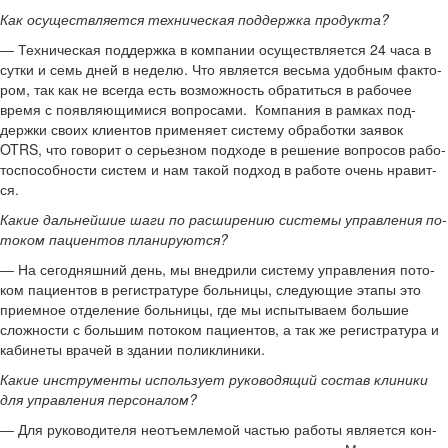
Как осу­ществ­ля­ет­ся тех­ни­че­ская под­держ­ка про­дук­та?
― Тех­ни­че­ская под­держ­ка в ком­па­нии осу­ществ­ля­ет­ся 24 часа в
сутки и семь дней в неде­лю. Что яв­ля­ет­ся весь­ма удоб­ным фак­то­
ром, так как не все­гда есть воз­мож­ность об­ра­тить­ся в ра­бо­чее
время с по­яв­ля­ю­щи­ми­ся во­про­са­ми. Ком­па­ния в рам­ках под­
держ­ки своих кли­ен­тов при­ме­ня­ет си­сте­му об­ра­бот­ки за­явок
OTRS, что го­во­рит о се­рьез­ном под­хо­де в ре­ше­ние во­про­сов ра­бо­
то­спо­соб­но­сти си­стем и нам такой под­ход в ра­бо­те очень нра­вит­
ся.
Какие даль­ней­шие шаги по рас­ши­ре­нию си­сте­мы управ­ле­ния по­
то­ком па­ци­ен­тов пла­ни­ру­ют­ся?
― На се­го­дняш­ний день, мы внед­ри­ли си­сте­му управ­ле­ния по­то­
ком па­ци­ен­тов в ре­ги­стра­ту­ре боль­ни­цы, сле­ду­ю­щие этапы это
при­ем­ное от­де­ле­ние боль­ни­цы, где мы ис­пы­ты­ва­ем боль­шие
слож­но­сти с боль­шим по­то­ком па­ци­ен­тов, а так же ре­ги­стра­ту­ра и
ка­би­не­ты вра­чей в зда­нии по­ли­кли­ни­ки.
Какие ин­стру­мен­ты ис­поль­зу­ет ру­ко­во­дя­щий со­став кли­ни­ки
для управ­ле­ния пер­со­на­лом?
― Для ру­ко­во­ди­те­ля неотъ­ем­ле­мой ча­стью ра­бо­ты яв­ля­ет­ся кон­