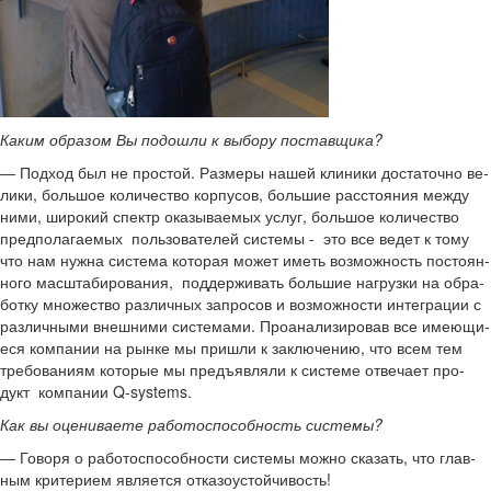
Каким об­ра­зом Вы по­до­шли к вы­бо­ру по­став­щи­ка?
― Под­ход был не про­стой. Раз­ме­ры нашей кли­ни­ки до­ста­точ­но ве­
ли­ки, боль­шое ко­ли­че­ство кор­пу­сов, боль­шие рас­сто­я­ния между
ними, ши­ро­кий спектр ока­зы­ва­е­мых услуг, боль­шое ко­ли­че­ство
пред­по­ла­га­е­мых поль­зо­ва­те­лей си­сте­мы - это все ведет к тому
что нам нужна си­сте­ма ко­то­рая может иметь воз­мож­ность по­сто­ян­
но­го мас­шта­би­ро­ва­ния, под­дер­жи­вать боль­шие на­груз­ки на об­ра­
бот­ку мно­же­ство раз­лич­ных за­про­сов и воз­мож­но­сти ин­те­гра­ции с
раз­лич­ны­ми внеш­ни­ми си­сте­ма­ми. Про­ана­ли­зи­ро­вав все име­ю­щи­
е­ся ком­па­нии на рынке мы при­шли к за­клю­че­нию, что всем тем
тре­бо­ва­ни­ям ко­то­рые мы предъ­яв­ля­ли к си­сте­ме от­ве­ча­ет про­
дукт ком­па­нии Q-​systems.
Как вы оце­ни­ва­е­те ра­бо­то­спо­соб­ность си­сте­мы?
― Го­во­ря о ра­бо­то­спо­соб­но­сти си­сте­мы можно ска­зать, что глав­
ным кри­те­ри­ем яв­ля­ет­ся от­ка­зо­устой­чи­вость!