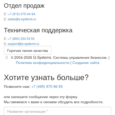
Отдел про­даж
:
+7 (915) 075-04-94
:
sales@q-​systems.ru
Тех­ни­че­ская под­держ­ка
:
+7 (800) 234 53 54
:
support@q-​systems.ru
Го­ря­чая линия ка­че­ства
© 2004-2026 Q-​Systems. Си­сте­мы управ­ле­ния биз­не­сом. |
По­ли­ти­ка кон­фи­ден­ци­аль­но­сти
|
Со­зда­ние сайта
Хотите узнать больше?
Позвоните нам:
+7 (495) 970 96 55
или напишите сообщение через эту форму.
Мы свяжемся с вами и сможем обсудить все подробности.