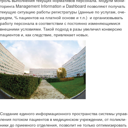
троль вы­пол­не­ния те­ку­щих нор­ма­ти­вов пер­со­на­ла. Мо­ду­ли мо­ни­
то­рин­га Management Information и Dashboard поз­во­ля­ют по­лу­чать
те­ку­щую си­ту­а­цию ра­бо­ты ре­ги­стра­ту­ры (дан­ные по услу­гам, оче­
ре­дям, % па­ци­ен­тов на плат­ной ос­но­ве и т.п.) и ор­га­ни­зо­вы­вать
ра­бо­ту пер­со­на­ла в со­от­вет­ствии с по­сто­ян­но из­ме­ня­ю­щи­ми­ся
внеш­ни­ми усло­ви­я­ми. Такой под­ход в разы уве­ли­чил кон­вер­сию
па­ци­ен­тов и, как след­ствие, при­вле­ка­ет новых.
Со­зда­ние еди­но­го ин­фор­ма­ци­он­но­го про­стран­ства си­сте­мы управ­
ле­ния по­то­ком па­ци­ен­тов в ме­ди­цин­ском учре­жде­нии, от по­ли­кли­
ни­ки до при­ем­но­го от­де­ле­ния, поз­во­лит не толь­ко оп­ти­ми­зи­ро­вать