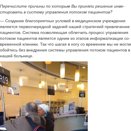
Пе­ре­чис­ли­те при­чи­ны по ко­то­рым Вы при­ня­ли ре­ше­ние ин­ве­
сти­ро­вать в си­сте­му управ­ле­ния по­то­ком па­ци­ен­тов?
― Со­зда­ние бла­го­при­ят­ных усло­вий в ме­ди­цин­ском учре­жде­нии
яв­ля­ет­ся пер­во­оче­ред­ной за­да­чей нашей стра­те­ги­ей при­вле­че­ние
па­ци­ен­тов. Си­сте­ма поз­во­ля­ю­щая об­лег­чить про­цесс управ­ле­ния
по­то­ком па­ци­ен­тов яв­ля­ет­ся одним из эта­пов ин­фор­ма­ти­за­ции со­
вре­мен­ной кли­ни­ки. Так что шагая в ногу со вре­ме­нем мы не могли
обой­тись без внед­ре­ния си­сте­мы управ­ле­ния по­то­ком па­ци­ен­тов в
нашей боль­ни­це.