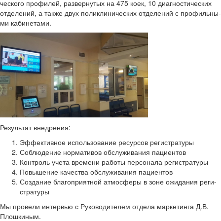
че­ско­го про­фи­лей, раз­вер­ну­тых на 475 коек, 10 ди­а­гно­сти­че­ских
от­де­ле­ний, а также двух по­ли­кли­ни­че­ских от­де­ле­ний с про­филь­ны­
ми ка­би­не­та­ми.
Ре­зуль­тат внед­ре­ния:
Эф­фек­тив­ное ис­поль­зо­ва­ние ре­сур­сов ре­ги­стра­ту­ры
Со­блю­де­ние нор­ма­ти­вов об­слу­жи­ва­ния па­ци­ен­тов
Кон­троль учета вре­ме­ни ра­бо­ты пер­со­на­ла ре­ги­стра­ту­ры
По­вы­ше­ние ка­че­ства об­слу­жи­ва­ния па­ци­ен­тов
Со­зда­ние бла­го­при­ят­ной ат­мо­сфе­ры в зоне ожи­да­ния ре­ги­
стра­ту­ры
Мы про­ве­ли ин­тер­вью с Ру­ко­во­ди­те­лем от­де­ла мар­ке­тин­га Д.В.
Плош­ки­ным.