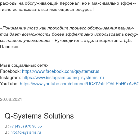
рас­хо­ды на об­слу­жи­ва­ю­щий пер­со­нал, но и мак­си­маль­но эф­фек­
тив­но ис­поль­зо­вать все име­ю­щи­е­ся ре­сур­сы!
«По­ни­ма­ние того как про­хо­дит про­цесс об­слу­жи­ва­ния па­ци­ен­
тов дает воз­мож­ность более эф­фек­тив­но ис­поль­зо­вать ре­сур­
сы на­ше­го учре­жде­ния»
- Ру­ко­во­ди­тель от­де­ла мар­ке­тин­га Д.В.
Плош­кин.
Мы в со­ци­аль­ных сетях:
Facebook:
https://www.facebook.com/qsystemsrus
Instagram:
https://www.instagram.com/q_systems_ru
YouTube:
https://www.youtube.com/channel/UCZtVoIr1OhLEbH9xAvB
20.08.2021
Q-​Systems Solutions
:
+7 (495) 970 96 55
:
info@q-​systems.ru