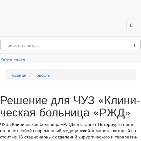
Карта сайта
Глав­ная
Но­во­сти
Ре­ше­ние для ЧУЗ «Кли­ни­
че­ская боль­ни­ца «РЖД»
ЧУЗ «Кли­ни­че­ская боль­ни­ца «РЖД» в г. Санкт-​Петербурге пред­
став­ля­ет собой со­вре­мен­ный ме­ди­цин­ский ком­плекс, ко­то­рый со­
сто­ит из 16 ста­ци­о­нар­ных от­де­ле­ний хи­рур­ги­че­ско­го и те­ра­пев­ти­