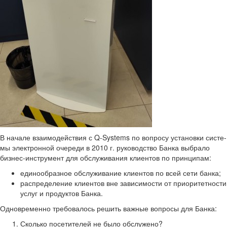
В на­ча­ле вза­и­мо­дей­ствия с Q-​Systems по во­про­су уста­нов­ки си­сте­
мы элек­трон­ной оче­ре­ди в 2010 г. ру­ко­вод­ство Банка вы­бра­ло
бизнес-​инструмент для об­слу­жи­ва­ния кли­ен­тов по прин­ци­пам:
еди­но­об­раз­ное об­слу­жи­ва­ние кли­ен­тов по всей сети банка;
рас­пре­де­ле­ние кли­ен­тов вне за­ви­си­мо­сти от при­о­ри­тет­но­сти
услуг и про­дук­тов Банка.
Од­но­вре­мен­но тре­бо­ва­лось ре­шить важ­ные во­про­сы для Банка:
Сколь­ко по­се­ти­те­лей не было об­слу­же­но?