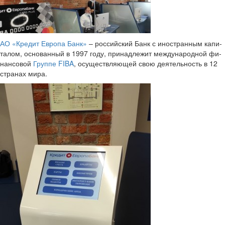
АО «Кре­дит Ев­ро­па Банк»
– рос­сий­ский Банк с ино­стран­ным ка­пи­
та­лом, ос­но­ван­ный в 1997 году, при­над­ле­жит меж­ду­на­род­ной фи­
нан­со­вой
Груп­пе FIBA
, осу­ществ­ля­ю­щей свою де­я­тель­ность в 12
стра­нах мира.