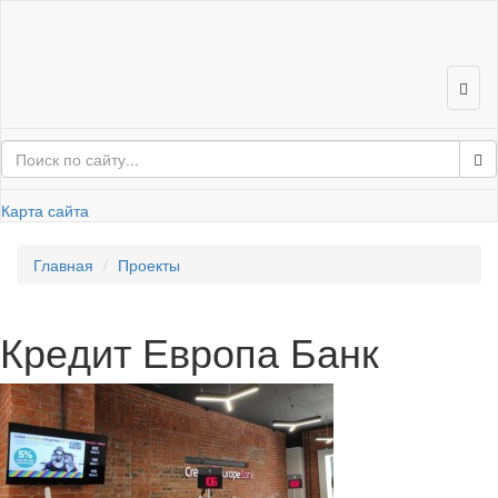
Карта сайта
Глав­ная
Про­ек­ты
Кре­дит Ев­ро­па Банк