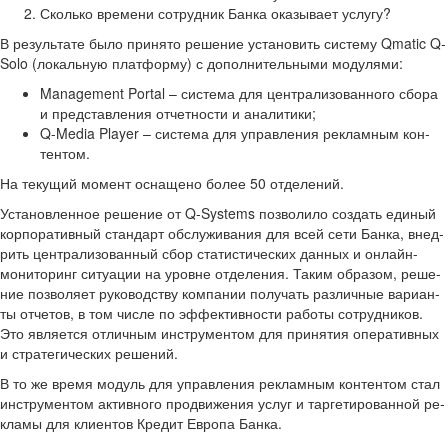
Сколь­ко вре­ме­ни со­труд­ник Банка ока­зы­ва­ет услу­гу?
В ре­зуль­та­те было при­ня­то ре­ше­ние уста­но­вить си­сте­му Qmatic Q-​​
Solo (ло­каль­ную плат­фор­му) с до­пол­ни­тель­ны­ми мо­ду­ля­ми:
Management Portal – си­сте­ма для цен­тра­ли­зо­ван­но­го сбора
и пред­став­ле­ния от­чет­но­сти и ана­ли­ти­ки;
Q-​​Media Player – си­сте­ма для управ­ле­ния ре­клам­ным кон­
тен­том.
На те­ку­щий мо­мент осна­ще­но более 50 от­де­ле­ний.
Уста­нов­лен­ное ре­ше­ние от Q-​Systems поз­во­ли­ло со­здать еди­ный
кор­по­ра­тив­ный стан­дарт об­слу­жи­ва­ния для всей сети Банка, внед­
рить цен­тра­ли­зо­ван­ный сбор ста­ти­сти­че­ских дан­ных и онлайн-​
мониторинг си­ту­а­ции на уровне от­де­ле­ния. Таким об­ра­зом, ре­ше­
ние поз­во­ля­ет ру­ко­вод­ству ком­па­нии по­лу­чать раз­лич­ные ва­ри­ан­
ты от­че­тов, в том числе по эф­фек­тив­но­сти ра­бо­ты со­труд­ни­ков.
Это яв­ля­ет­ся от­лич­ным ин­стру­мен­том для при­ня­тия опе­ра­тив­ных
и стра­те­ги­че­ских ре­ше­ний.
В то же время мо­дуль для управ­ле­ния ре­клам­ным кон­тен­том стал
ин­стру­мен­том ак­тив­но­го про­дви­же­ния услуг и тар­ге­ти­ро­ван­ной ре­
кла­мы для кли­ен­тов Кре­дит Ев­ро­па Банка.