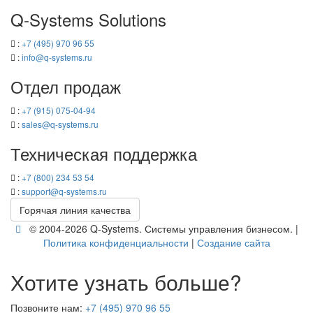
Q-​Systems Solutions
:
+7 (495) 970 96 55
:
info@q-​systems.ru
Отдел про­даж
:
+7 (915) 075-04-94
:
sales@q-​systems.ru
Тех­ни­че­ская под­держ­ка
:
+7 (800) 234 53 54
:
support@q-​systems.ru
Го­ря­чая линия ка­че­ства
© 2004-2026 Q-​Systems. Си­сте­мы управ­ле­ния биз­не­сом. |
По­ли­ти­ка кон­фи­ден­ци­аль­но­сти
|
Со­зда­ние сайта
Хотите узнать больше?
Позвоните нам:
+7 (495) 970 96 55