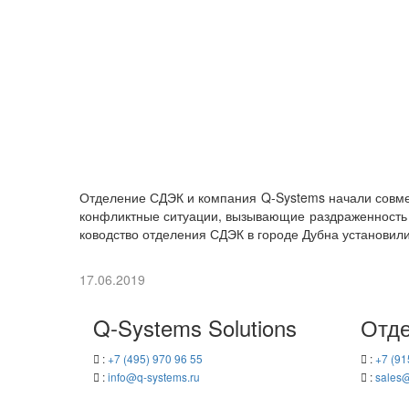
От­де­ле­ние СДЭК и ком­па­ния Q-​Systems на­ча­ли сов­мес
кон­фликт­ные си­ту­а­ции, вы­зы­ва­ю­щие раз­дра­жен­ность
ко­вод­ство от­де­ле­ния СДЭК в го­ро­де Дубна уста­но­ви­л
17.06.2019
Q-​Systems Solutions
Отде
:
+7 (495) 970 96 55
:
+7 (91
:
info@q-​systems.ru
:
sales@