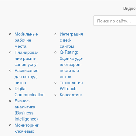
Видео
Мо­биль­ные
Ин­те­гра­ция
ра­бо­чие
с веб-​
места
сайтом
Пла­ни­ро­ва­
Q-​Rating:
ние рас­пи­
oценка удо­
са­ния услуг
вле­тво­рен­
Рас­пи­са­ние
но­сти кли­
для со­труд­
ен­тов
ни­ков
Тех­но­ло­гия
Digital
WiTouch
Communication
Кон­сал­тинг
Бизнес-​
аналитика
(Business
Intelligence)
Мо­ни­то­ринг
клю­че­вых