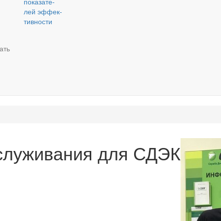
по­ка­за­те­
лей эф­фек­
тив­но­сти
тать
­слу­жи­ва­ния для СДЭК