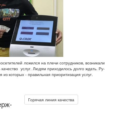
е­ти­те­лей ло­жил­ся на плечи со­труд­ни­ков, воз­ни­ка­ли
лось ка­че­ство услуг. Людям при­хо­ди­лось долго ждать. Ру­
з ко­то­рых - пра­виль­ная при­о­ри­ти­за­ция услуг.
Го­ря­чая линия ка­че­ства
ерж­