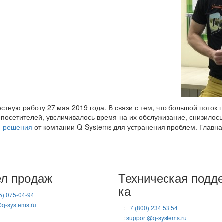
т­ную ра­бо­ту 27 мая 2019 года. В связи с тем, что боль­шой поток по­с
 по­се­ти­те­лей, уве­ли­чи­ва­лось время на их об­слу­жи­ва­ние, сни­зи­
и
ре­ше­ния
от ком­па­нии Q-​Systems для устра­не­ния про­блем. Глав­ная и
л про­даж
Тех­ни­че­ская под­д
ка
5) 075-04-94
q-​systems.ru
:
+7 (800) 234 53 54
:
support@q-​systems.ru