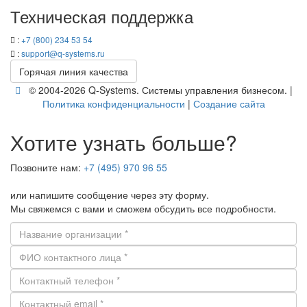
Тех­ни­че­ская под­держ­ка
:
+7 (800) 234 53 54
:
support@q-​systems.ru
Го­ря­чая линия ка­че­ства
© 2004-2026 Q-​Systems. Си­сте­мы управ­ле­ния биз­не­сом. |
По­ли­ти­ка кон­фи­ден­ци­аль­но­сти
|
Со­зда­ние сайта
Хотите узнать больше?
Позвоните нам:
+7 (495) 970 96 55
или напишите сообщение через эту форму.
Мы свяжемся с вами и сможем обсудить все подробности.