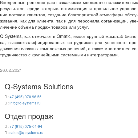
Внед­рен­ные ре­ше­ния дают за­каз­чи­кам мно­же­ство по­ло­жи­тель­ных
ре­зуль­та­тов, среди ко­то­рых: оп­ти­ми­за­ция и пра­виль­ное управ­ле­
ние по­то­ком кли­ен­тов, со­зда­ние бла­го­при­ят­ной ат­мо­сфе­ры об­слу­
жи­ва­ния, как для кли­ен­та, так и для пер­со­на­ла ор­га­ни­за­ции, уве­
ли­че­ние объ­е­ма про­даж то­ва­ров или услуг.
Q-​Systems, как от­ме­ча­ют в Qmatic, имеет круп­ный мас­штаб биз­не­
са, вы­со­ко­ква­ли­фи­ци­ро­ван­ных со­труд­ни­ков для успеш­но­го про­
дви­же­ния слож­ных ком­плекс­ных ре­ше­ний, а также мно­го­лет­нее со­
труд­ни­че­ство с круп­ней­ши­ми си­стем­ны­ми ин­те­гра­то­ра­ми.
26.02.2021
Q-​Systems Solutions
:
+7 (495) 970 96 55
:
info@q-​systems.ru
Отдел про­даж
:
+7 (915) 075-04-94
:
sales@q-​systems.ru