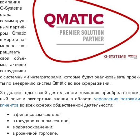
ком­па­ния
Q-​Systems
стала
самым круп­
ным парт­нё­
ром Qmatic
в мире и на­
ме­ре­на на­
ра­щи­вать
свои объ­ё­
мы, ак­тив­но
со­труд­ни­чая
с си­стем­ны­ми ин­те­гра­то­ра­ми, ко­то­рые будут ре­а­ли­зо­вы­вать про­ек­
ты по внед­ре­нию си­стем Qmatic во все сферы жизни.
За дол­гие годы своей де­я­тель­но­сти ком­па­ния при­об­ре­ла огром­
ный опыт и экс­перт­ные зна­ния в об­ла­сти
управ­ле­ния по­то­ка­ми
кли­ен­тов
во всех сфе­рах об­ще­ствен­ной де­я­тель­но­сти:
в фи­нан­со­вом сек­то­ре;
в го­су­дар­ствен­ном сек­то­ре;
в здра­во­охра­не­нии;
в роз­нич­ной тор­гов­ле.