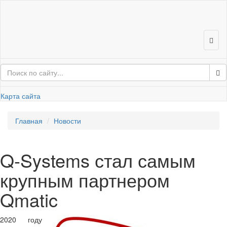
Карта сайта
Глав­ная
Но­во­сти
Q-​Systems стал самым
круп­ным парт­не­ром
Qmatic
2020 году