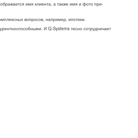
отоб­ра­жа­ет­ся имя кли­ен­та, а также имя и фото при­
м­плекс­ных во­про­сов, на­при­мер, ипо­те­ки.
у­рент­но­спо­соб­ны­ми. И Q-​Systems тесно со­труд­ни­ча­ет