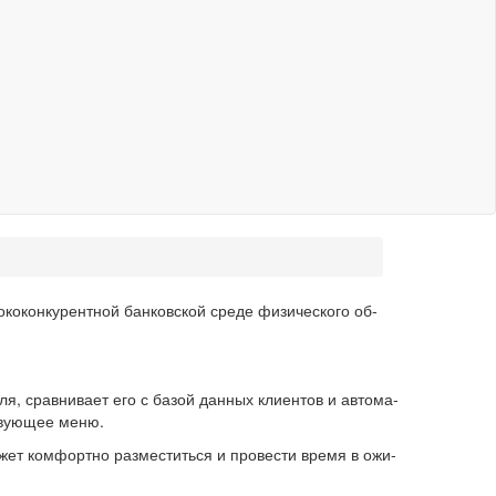
­ко­кон­ку­рент­ной бан­ков­ской среде фи­зи­че­ско­го об­
­ля, срав­ни­ва­ет его с базой дан­ных кли­ен­тов и ав­то­ма­
ству­ю­щее меню.
ожет ком­форт­но раз­ме­стить­ся и про­ве­сти время в ожи­