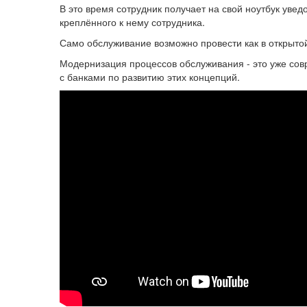
В это время со­труд­ник по­лу­ча­ет на свой но­ут­бук уве­
креп­лён­но­го к нему со­труд­ни­ка.
Само об­слу­жи­ва­ние воз­мож­но про­ве­сти как в от­кры­то
Мо­дер­ни­за­ция про­цес­сов об­слу­жи­ва­ния - это уже со­
с бан­ка­ми по раз­ви­тию этих кон­цеп­ций.