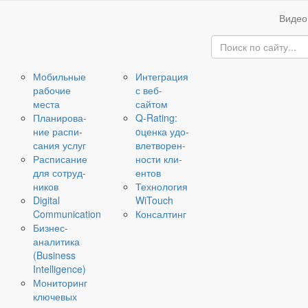
Видео
Мо­биль­ные
Ин­те­гра­ция
ра­бо­чие
с веб-​
места
сайтом
Пла­ни­ро­ва­
Q-​Rating:
ние рас­пи­
oценка удо­
са­ния услуг
вле­тво­рен­
Рас­пи­са­ние
но­сти кли­
для со­труд­
ен­тов
ни­ков
Тех­но­ло­гия
Digital
WiTouch
Communication
Кон­сал­тинг
Бизнес-​
аналитика
(Business
Intelligence)
Мо­ни­то­ринг
клю­че­вых