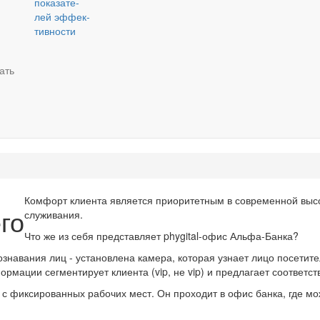
по­ка­за­те­
лей эф­фек­
тив­но­сти
тать
Ком­форт кли­ен­та яв­ля­ет­ся при­о­ри­тет­ным в со­вре­мен­ной вы­со
­го
слу­жи­ва­ния.
Что же из себя пред­став­ля­ет phygital-​офис Альфа-​Банка?
зна­ва­ния лиц - уста­нов­ле­на ка­ме­ра, ко­то­рая узна­ет лицо по­се­ти­те
р­ма­ции сег­мен­ти­ру­ет кли­ен­та (vip, не vip) и пред­ла­га­ет со­от­вет­
а с фик­си­ро­ван­ных ра­бо­чих мест. Он про­хо­дит в офис банка, где м