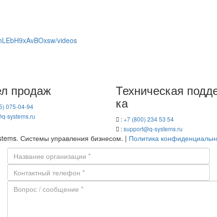
OhLEbH9xAvBOxsw/videos
л про­даж
Тех­ни­че­ская под­д
ка
5) 075-04-94
q-​systems.ru
:
+7 (800) 234 53 54
:
support@q-​systems.ru
ems. Си­сте­мы управ­ле­ния биз­не­сом. |
По­ли­ти­ка кон­фи­ден­ци­аль­н