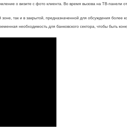
дом­ле­ние о ви­зи­те с фото кли­ен­та. Во время вы­зо­ва на ТВ-​панели 
й зоне, так и в за­кры­той, пред­на­зна­чен­ной для об­суж­де­ния более ко
вре­мен­ная необ­хо­ди­мость для бан­ков­ско­го сек­то­ра, чтобы быть кон­к