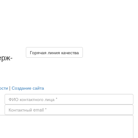
Го­ря­чая линия ка­че­ства
ерж­
о­сти
|
Со­зда­ние сайта