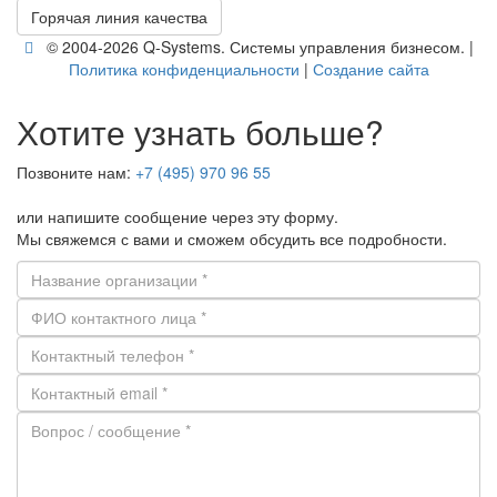
Го­ря­чая линия ка­че­ства
© 2004-2026 Q-​Systems. Си­сте­мы управ­ле­ния биз­не­сом. |
По­ли­ти­ка кон­фи­ден­ци­аль­но­сти
|
Со­зда­ние сайта
Хотите узнать больше?
Позвоните нам:
+7 (495) 970 96 55
или напишите сообщение через эту форму.
Мы свяжемся с вами и сможем обсудить все подробности.