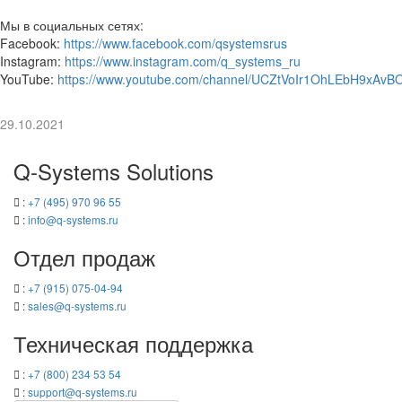
Мы в со­ци­аль­ных сетях:
Facebook:
https://www.facebook.com/qsystemsrus
Instagram:
https://www.instagram.com/q_systems_ru
YouTube:
https://www.youtube.com/channel/UCZtVoIr1OhLEbH9xAvB
29.10.2021
Q-​Systems Solutions
:
+7 (495) 970 96 55
:
info@q-​systems.ru
Отдел про­даж
:
+7 (915) 075-04-94
:
sales@q-​systems.ru
Тех­ни­че­ская под­держ­ка
:
+7 (800) 234 53 54
:
support@q-​systems.ru