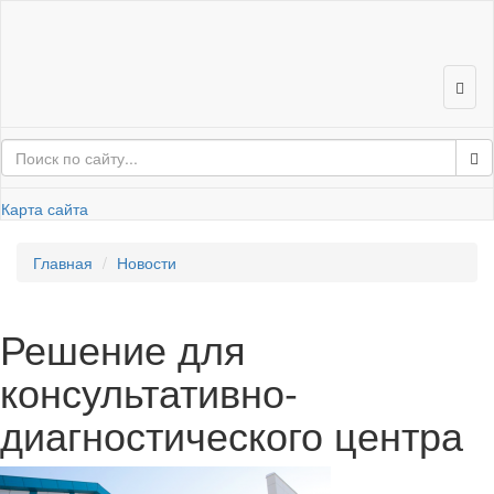
Карта сайта
Глав­ная
Но­во­сти
Ре­ше­ние для
консультативно-​
диагностического цен­тра