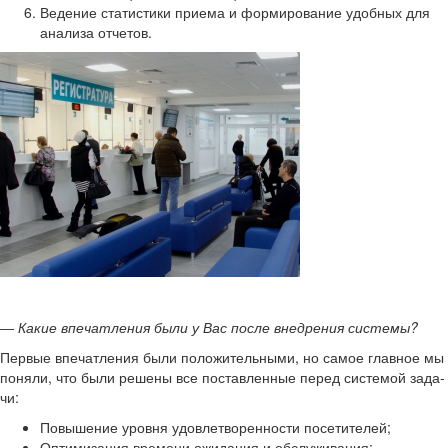
Ве­де­ние ста­ти­сти­ки при­е­ма и фор­ми­ро­ва­ние удоб­ных для
ана­ли­за от­че­тов.
― Какие впе­чат­ле­ния были у Вас после внед­ре­ния си­сте­мы?
Пер­вые впе­чат­ле­ния были по­ло­жи­тель­ны­ми, но самое глав­ное мы
по­ня­ли, что были ре­ше­ны все по­став­лен­ные перед си­сте­мой за­да­
чи:
По­вы­ше­ние уров­ня удо­вле­тво­рен­но­сти по­се­ти­те­лей;
Оп­ти­ми­за­ция вре­ме­ни ожи­да­ния и об­слу­жи­ва­ния;