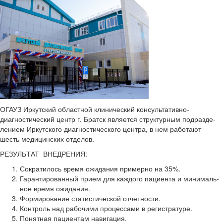
ОГАУЗ Ир­кут­ский об­ласт­ной кли­ни­че­ский консультативно-​
диагностический центр г. Братск яв­ля­ет­ся струк­тур­ным под­раз­де­
ле­ни­ем Ир­кут­ско­го ди­а­гно­сти­че­ско­го цен­тра, в нем ра­бо­та­ют
шесть ме­ди­цин­ских от­де­лов.
РЕ­ЗУЛЬ­ТАТ ВНЕД­РЕ­НИЯ:
Со­кра­ти­лось время ожи­да­ния при­мер­но на 35%.
Га­ран­ти­ро­ван­ный прием для каж­до­го па­ци­ен­та и ми­ни­маль­
ное время ожи­да­ния.
Фор­ми­ро­ва­ние ста­ти­сти­че­ской от­чет­но­сти.
Кон­троль над ра­бо­чи­ми про­цес­са­ми в ре­ги­стра­ту­ре.
По­нят­ная па­ци­ен­там на­ви­га­ция.