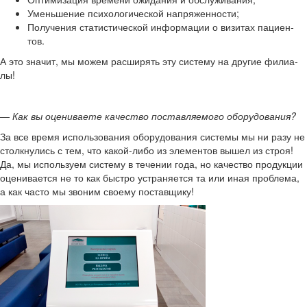
Умень­ше­ние пси­хо­ло­ги­че­ской на­пря­жен­но­сти;
По­лу­че­ния ста­ти­сти­че­ской ин­фор­ма­ции о ви­зи­тах па­ци­ен­
тов.
А это зна­чит, мы можем рас­ши­рять эту си­сте­му на дру­гие фи­ли­а­
лы!
― Как вы оце­ни­ва­е­те ка­че­ство по­став­ля­е­мо­го обо­ру­до­ва­ния?
За все время ис­поль­зо­ва­ния обо­ру­до­ва­ния си­сте­мы мы ни разу не
столк­ну­лись с тем, что какой-​либо из эле­мен­тов вышел из строя!
Да, мы ис­поль­зу­ем си­сте­му в те­че­нии года, но ка­че­ство про­дук­ции
оце­ни­ва­ет­ся не то как быст­ро устра­ня­ет­ся та или иная про­бле­ма,
а как часто мы зво­ним сво­е­му по­став­щи­ку!