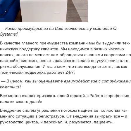
― Какие пре­иму­ще­ства на Ваш взгляд есть у ком­па­нии Q-​
Systems?
В ка­че­стве глав­но­го пре­иму­ще­ства ком­па­нии мы бы вы­де­ли­ли тех­
ни­че­скую под­держ­ку кли­ен­тов. Мы на­хо­дим­ся в раз­ных ча­со­вых
по­я­сах, но это не ме­ша­ет нам об­ра­щать­ся с на­ши­ми во­про­са­ми по
на­строй­ке си­сте­мы, ре­шать раз­лич­ные за­да­чи по улуч­ше­нию ал­го­
рит­ма об­слу­жи­ва­ния. И мы знаем, что нам все­гда от­ве­тят, так как
тех­ни­че­ская под­держ­ка ра­бо­та­ет 24/7.
― В целом, как вы оце­ни­ва­е­те вза­и­мо­дей­ствие с со­труд­ни­ка­ми
ком­па­нии?
Все можно оха­рак­те­ри­зо­вать одной фра­зой: «Ра­бо­та с про­фес­си­о­
на­ла­ми сво­е­го дела!»
Внед­ре­ние си­стем управ­ле­ния по­то­ком па­ци­ен­тов пол­но­стью из­
ме­ни­ло си­ту­а­цию в ре­ги­стра­ту­ре. От внед­ре­ния вы­иг­ра­ли все – и
ру­ко­вод­ство цен­тра, и пер­со­нал, и, ра­зу­ме­ет­ся, па­ци­ен­ты.